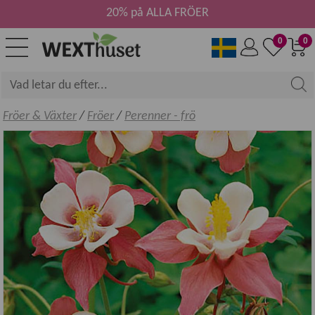
20% på ALLA FRÖER
0
0
Fröer & Växter
/
Fröer
/
Perenner - frö