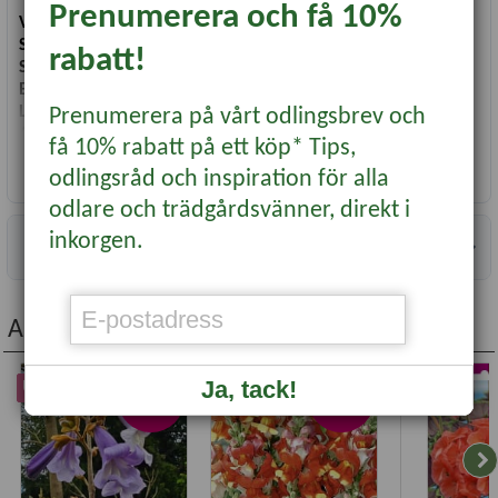
Prenumerera och få 10%
Vetenskapligt namn
: Aquilegia vulgaris
Såtid
: Maj-juli
rabatt!
Sådjup
: 1 cm
Blomning/Skörd
: Maj-juli
Läge
: Sol/halvskugga
Prenumerera på vårt odlingsbrev och
Antal frön
: 0,2 g, 750-800 per gram
få 10% rabatt på ett köp* Tips,
Läs mer...
odlingsråd och inspiration för alla
odlare och trädgårdsvänner, direkt i
inkorgen.
Information
Andra köpte även...
Ja, tack!
UTVALT
Nyhet
Nyhet
-35%
-20%