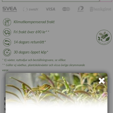
Klimatkompenserad frakt
Fri frakt över 690 kr**
14 dagars returrätt*
30 dagars öppet köp*
* Ej växter, nyttodjur och beställningsvara, se villkor.
** Gäller ej växthus, plantskoleväxter och vissa övriga skrymmande
varor.
Produktbeskrivning
En favoritblomma för buketter, 'Koralle' blir ca 80 cm hög och
blommorna upp till 5 cm i diameter. Blommar andra året efter
sådd med tvåfärgade blommor.