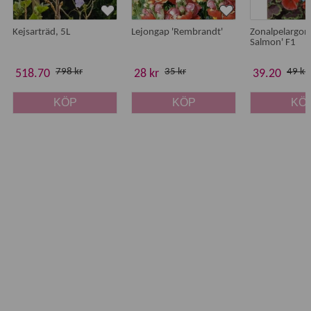
Kejsarträd, 5L
Lejongap 'Rembrandt'
Zonalpelargon 
Salmon' F1
798 kr
35 kr
49 kr
518.70
28 kr
39.20
KÖP
KÖP
KÖ