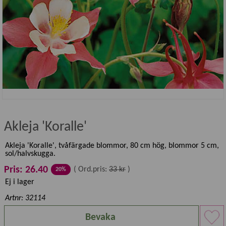
Akleja 'Koralle'
Akleja 'Koralle', tvåfärgade blommor, 80 cm hög, blommor 5 cm,
sol/halvskugga.
Pris: 26.40
(
Ord.pris:
33 kr
)
20%
Ej i lager
Artnr: 32114
Bevaka