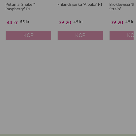
Petunia 'Shake™
Frilandsgurka 'Alpaka' F1
Broklewisia 'S
Raspberry' F1
Strain'
55 kr
49 kr
49 kr
44 kr
39.20
39.20
KÖP
KÖP
KÖ