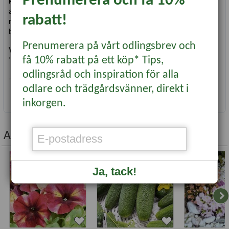
Prenumerera och få 10%
kronbladen kantas av en tjusig, vitflikig bård. Mycket
användbar; snygg i utekruka, balkonglåda, ampel och framtill i
rabatt!
rabatten. Klipp bort vissna blommor så kommer nya
blomknoppar under hela sommaren.
Prenumerera på vårt odlingsbrev och
Vetenskapligt namn:
Dianthus chinensis
Heddewigii-gruppen
få 10% rabatt på ett köp* Tips,
'Black and White Chianti'
odlingsråd och inspiration för alla
Såtid:
feb-april
odlare och trädgårdsvänner, direkt i
Såplats:
Förodla med bredsådd i brätte inomhus.
Läs mer...
inkorgen.
Såråd:
Så inomhus i brätten i fuktad såjord. Fröna är
ljusgroende, täck endast mycket tunt. Täck med huva eller plast
för ökad luftfuktighet. Håll ca 15-20 grader under
groningstiden. Fröna gror efter 2-4 veckor. Ställ därefter
Andra köpte även...
groddplantorna ljust och svalt för kompakt växtform.
Omplantera i näringsrik jord med 5 cm avstånd när plantorna
börjat växa till sig. Avhärda plantorna före utsättning och
-20%
-20%
Ja, tack!
plantera med ca 15 cm avstånd.
Typ:
perenn men odlas som ettårig
Läge:
Soligt i väldränerad jord.
Blomning/skörd:
jun-sep
Höjd:
25 cm
Antal frön:
ca 200 st