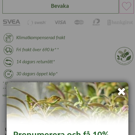
Bevaka
Klimatkompenserad frakt
Fri frakt över 690 kr**
14 dagars returrätt*
30 dagars öppet köp*
* Ej växter, nyttodjur och beställningsvara, se villkor.
** Gäller ej växthus, plantskoleväxter och vissa övriga skrymmande
varor.
Produktbeskrivning
Unik och fantastiskt vacker, väldoftande nejlika. De brunsvarta