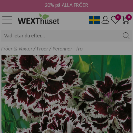
20% på ALLA FRÖER
0
0
Fröer & Växter
/
Fröer
/
Perenner - frö