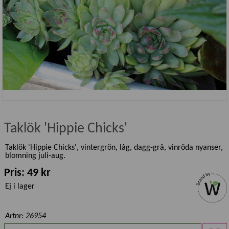
Taklök 'Hippie Chicks'
Taklök 'Hippie Chicks', vintergrön, låg, dagg-grå, vinröda nyanser,
blomning juli-aug.
Pris: 49 kr
Ej i lager
Artnr: 26954