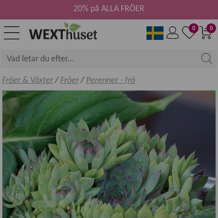
20% på ALLA FRÖER
0
0
Fröer & Växter
/
Fröer
/
Perenner - frö