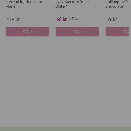
Stockodlingskit, Lions
Rysk Martorn 'Blue
Chilipeppar 'H
Mane
Glitter'
Chocolate'
85 kr
419 kr
68 kr
59 kr
KÖP
KÖP
KÖ