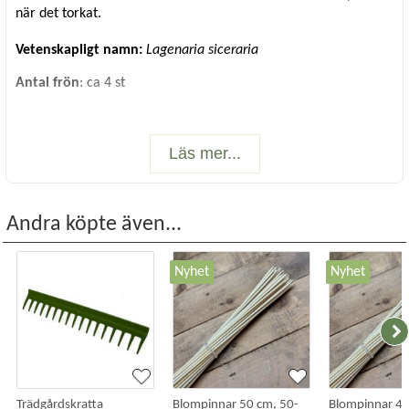
när det torkat.
Vetenskapligt namn:
Lagenaria siceraria
Antal frön
: ca 4 st
Läs mer...
Andra köpte även...
Nyhet
Nyhet
Trädgårdskratta
Blompinnar 50 cm, 50-
Blompinnar 40