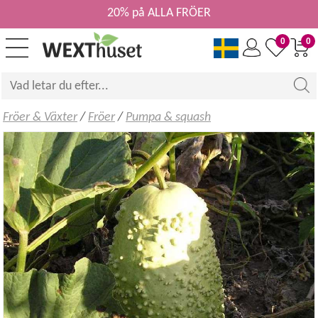
20% på ALLA FRÖER
0
0
Fröer & Växter
/
Fröer
/
Pumpa & squash