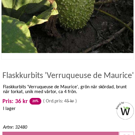
Flaskkurbits 'Verruqueuse de Maurice'
Flaskkurbits 'Verruqueuse de Maurice', grön när skördad, brunt
när torkat, unik med vårtor, ca 4 frön.
Pris: 36 kr
(
Ord.pris:
45 kr
)
20%
I lager
Artnr: 32480