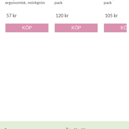
ergonomisk, mörkgrön
pack
pack
57 kr
120 kr
105 kr
KÖP
KÖP
KÖ