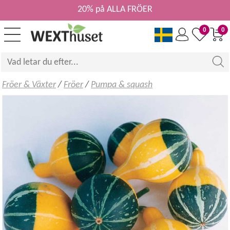
20% på ALLA FRÖER
0
0
Fröer & Växter
/
Fröer
/
Pumpa & squash