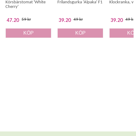
Körsbärstomat 'White
Frilandsgurka 'Alpaka' F1
Klockranka, vio
Cherry'
59 kr
49 kr
49 kr
47.20
39.20
39.20
KÖP
KÖP
KÖ