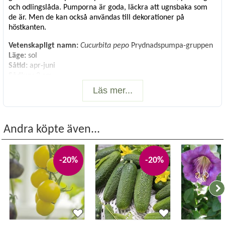
och odlingslåda. Pumporna är goda, läckra att ugnsbaka som
de är. Men de kan också användas till dekorationer på
höstkanten.
Vetenskapligt namn:
Cucurbita pepo
Prydnadspumpa-gruppen
Läge:
sol
Såtid:
apr-juni
Sådjup:
2 cm
Planteringsavstånd:
ca 50 cm
Läs mer...
Radavstånd:
ca 71
Blomning/Skörd:
aug-okt
Antal frön, ca:
10
Andra köpte även...
-20%
-20%