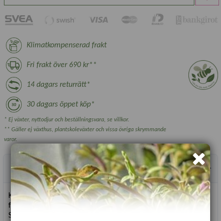
Klimatkompenserad frakt
Fri frakt över 690 kr**
14 dagars returrätt*
30 dagars öppet köp*
* Ej växter, nyttodjur och beställningsvara, se villkor.
** Gäller ej växthus, plantskoleväxter och vissa övriga skrymmande
varor.
Produktbeskrivning
Kallas också romansallat. Högresta, krispiga huvuden med
fantastisk smak. Vädertolerant och växer bra också i ruskväder.
Sallat blir bäst när den växer snabbt med gott om vatten.