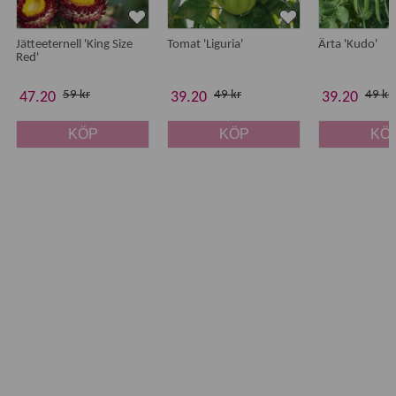
Jätteeternell 'King Size
Tomat 'Liguria'
Ärta 'Kudo'
Red'
59 kr
49 kr
49 kr
47.20
39.20
39.20
KÖP
KÖP
KÖ