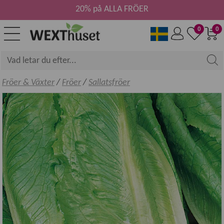
20% på ALLA FRÖER
0
0
Fröer & Växter
/
Fröer
/
Sallatsfröer