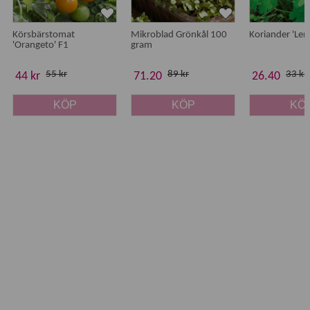
Körsbärstomat
Mikroblad Grönkål 100
Koriander 'Le
'Orangeto' F1
gram
55 kr
89 kr
33 kr
44 kr
71.20
26.40
KÖP
KÖP
KÖ