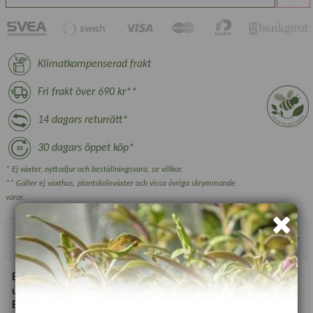
Klimatkompenserad frakt
Fri frakt över 690 kr**
14 dagars returrätt*
30 dagars öppet köp*
* Ej växter, nyttodjur och beställningsvara, se villkor.
** Gäller ej växthus, plantskoleväxter och vissa övriga skrymmande
varor.
Produktbeskrivning
En tidig bladsallatssort med bladform som liknar ekblad, men
utan någon bitterhet.
Bladen på denna sallatssort är djupt flikiga, ljusgröna, saftiga