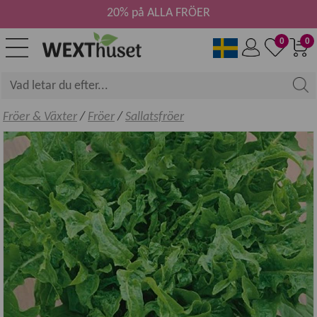
20% på ALLA FRÖER
0
0
Fröer & Växter
/
Fröer
/
Sallatsfröer