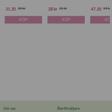
39 kr
35 kr
59 kr
31.20
28 kr
47.20
KÖP
KÖP
KÖ
Om oss
Återförsäljare