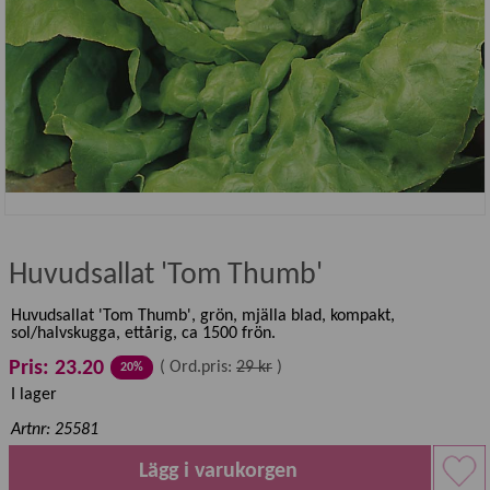
Huvudsallat 'Tom Thumb'
Huvudsallat 'Tom Thumb', grön, mjälla blad, kompakt,
sol/halvskugga, ettårig, ca 1500 frön.
Pris: 23.20
(
Ord.pris:
29 kr
)
20%
I lager
Artnr: 25581
Lägg i varukorgen