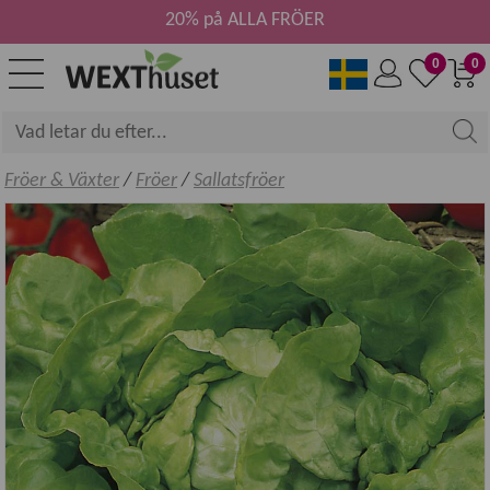
20% på ALLA FRÖER
0
0
Fröer & Växter
/
Fröer
/
Sallatsfröer