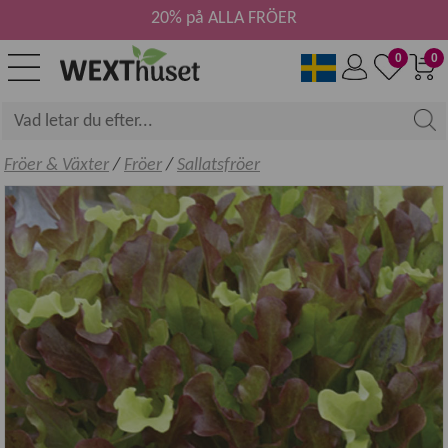
20% på ALLA FRÖER
0
0
Fröer & Växter
/
Fröer
/
Sallatsfröer