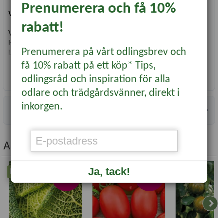
Prenumerera och få 10%
Vetenskapligt namn:
Lactuca sativa
rabatt!
Växttyp:
Köksväxter Sallad
Höjd:
-
Prenumerera på vårt odlingsbrev och
Läge:
Soligt, halvsoligt
Såtid:
Mars-Augusti
få 10% rabatt på ett köp* Tips,
Blomning/skörd:
April-Oktober
Läs mer...
odlingsråd och inspiration för alla
Användning:
Ätlig
odlare och trädgårdsvänner, direkt i
Antal fröer:
1250
inkorgen.
Information
Andra köpte även...
Ja, tack!
Nyhet
Nyhet
-20%
-20%