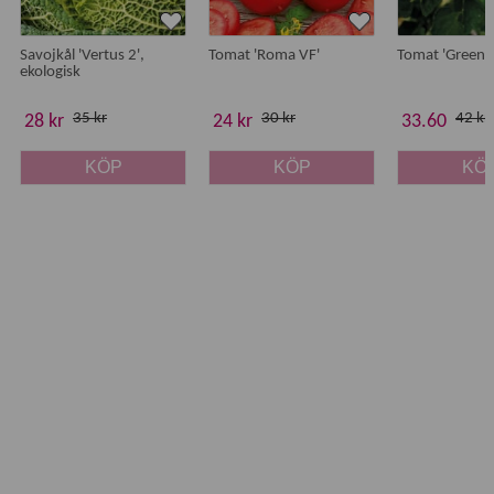
Savojkål 'Vertus 2',
Tomat 'Roma VF'
Tomat 'Green 
ekologisk
35 kr
30 kr
42 kr
28 kr
24 kr
33.60
KÖP
KÖP
KÖ