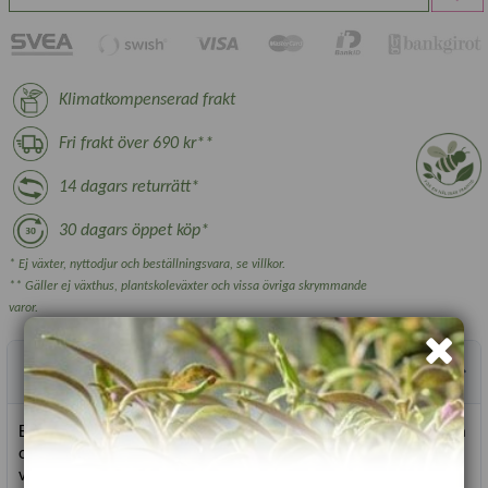
Klimatkompenserad frakt
Fri frakt över 690 kr**
14 dagars returrätt*
30 dagars öppet köp*
* Ej växter, nyttodjur och beställningsvara, se villkor.
** Gäller ej växthus, plantskoleväxter och vissa övriga skrymmande
varor.
Produktbeskrivning
En vacker eklövssallad i rött och grönt blir perfekt odlad i kruka
och kan skördas som baby-leaf. Fler och fler blad växer upp
vartefter man skördar. Rik på vitamin A och vitamin C.