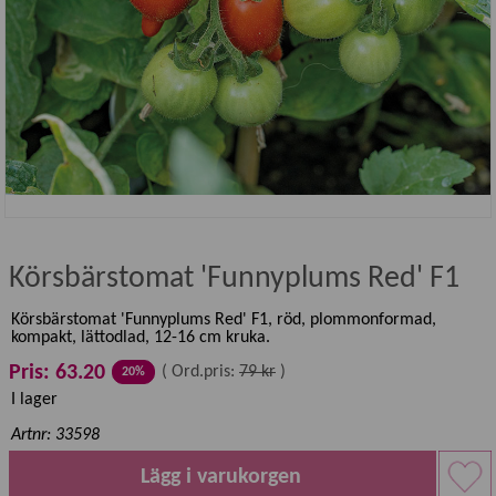
Körsbärstomat 'Funnyplums Red' F1
Körsbärstomat 'Funnyplums Red' F1, röd, plommonformad,
kompakt, lättodlad, 12-16 cm kruka.
Pris: 63.20
(
Ord.pris:
79 kr
)
20%
I lager
Artnr: 33598
Lägg i varukorgen