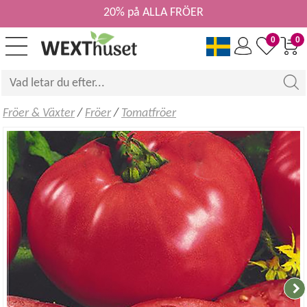
20% på ALLA FRÖER
0
0
Fröer & Växter
/
Fröer
/
Tomatfröer