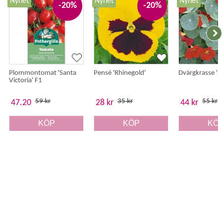
Nyhet
Nyhet
Nyhet
-20%
-20%
Plommontomat 'Santa
Pensé 'Rhinegold'
Dvärgkrasse 'B
Victoria' F1
59 kr
35 kr
55 kr
47.20
28 kr
44 kr
KÖP
KÖP
KÖ