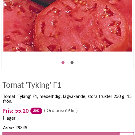
Tomat 'Tyking' F1
Tomat 'Tyking' F1, medeltidig, lågväxande, stora frukter 250 g, 15
frön.
Pris: 55.20
(
Ord.pris:
69 kr
)
20%
I lager
Artnr: 28348