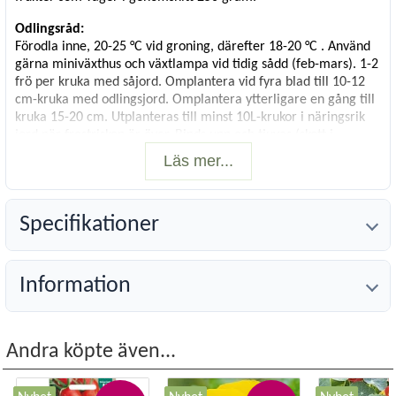
Odlingsråd:
Förodla inne, 20-25 °C vid groning, därefter 18-20 °C . Använd
gärna miniväxthus och växtlampa vid tidig sådd (feb-mars). 1-2
frö per kruka med såjord. Omplantera vid fyra blad till 10-12
cm-kruka med odlingsjord. Omplantera ytterligare en gång till
kruka 15-20 cm. Utplanteras till minst 10L-krukor i näringsrik
jord när frostrisken är över. Binds upp och tjuvas (skott i
bladvecken nyps bort). Ge tomatnäring och vattna vid behov för
Läs mer...
riklig skörd.
Vetenskapligt namn:
Solanum lycopersicum L
Specifikationer
Växttyp
: Grönsak
Såtid
:
Mars-april
Blomning/skörd
:
Juli-aug
Information
Antal fröer
:
15 frön
Andra köpte även...