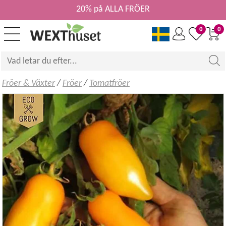
20% på ALLA FRÖER
0
0
Fröer & Växter
/
Fröer
/
Tomatfröer