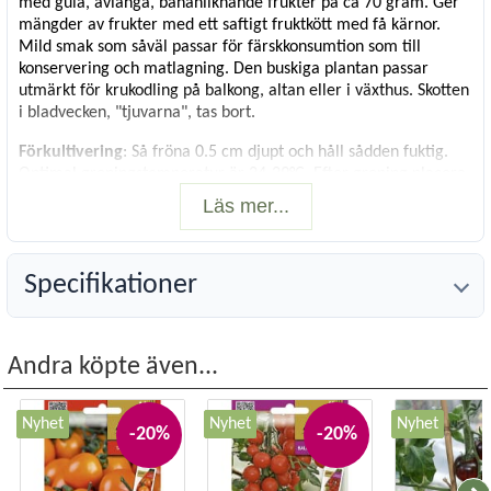
med gula, avlånga, bananliknande frukter på ca 70 gram. Ger
mängder av frukter med ett saftigt fruktkött med få kärnor.
Mild smak som såväl passar för färskkonsumtion som till
konservering och matlagning. Den buskiga plantan passar
utmärkt för krukodling på balkong, altan eller i växthus. Skotten
i bladvecken, "tjuvarna", tas bort.
Förkultivering
: Så fröna 0.5 cm djupt och håll sådden fuktig.
Optimal groningstemperatur är 24-29°C. Efter groning placera
sådden runt 18°C med mycket ljus. Sådd före mars behöver
Läs mer...
växtbelysning. Plantera ut i krukor, pallkrage eller växthus när
jorden blivit varm och frostrisken är över (inte under 7°C). Trivs
i näringsrik, väldränerad jord. Vattna regelbundet. Ruska
Specifikationer
blomklasen så gynnas fruktsättningen.
Vetenskapligt namn
:
Solanum lycopersicum
Antal frön
: 6 st
Andra köpte även...
Nyhet
Nyhet
Nyhet
-20%
-20%