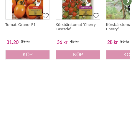
Tomat 'Orano' F1
Körsbärstomat 'Cherry
Körsbärstomat
Cascade'
Cherry'
39 kr
45 kr
35 kr
31.20
36 kr
28 kr
KÖP
KÖP
KÖ