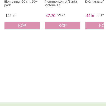
Blompinnar 60 cm, 50-
Plommontomat 'Santa
Dvärgkrasse 'B
pack
Victoria' F1
59 kr
55 kr
145 kr
47.20
44 kr
KÖP
KÖP
KÖ