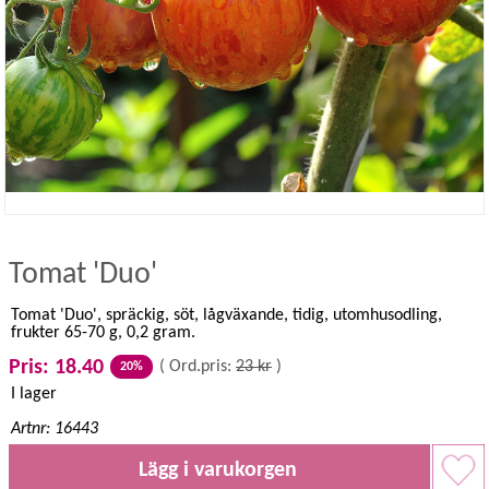
Tomat 'Duo'
Tomat 'Duo', spräckig, söt, lågväxande, tidig, utomhusodling,
frukter 65-70 g, 0,2 gram.
Pris: 18.40
(
Ord.pris:
23 kr
)
20%
I lager
Artnr: 16443
Lägg i varukorgen