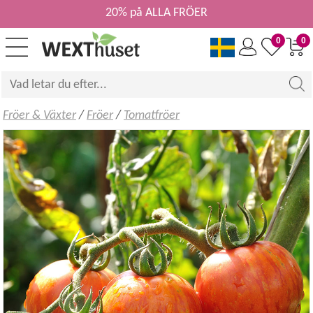
20% på ALLA FRÖER
0
0
Fröer & Växter
/
Fröer
/
Tomatfröer