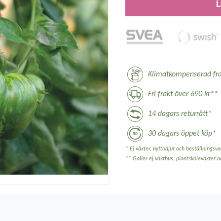
L
Klimatkompenserad fra
Fri frakt över 690 kr**
14 dagars returrätt*
30 dagars öppet köp*
* Ej växter, nyttodjur och beställningsvar
** Gäller ej växthus, plantskoleväxter 