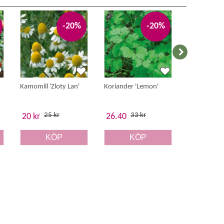
-20%
-20%
Kamomill 'Zloty Lan'
Koriander 'Lemon'
Blomkål 'Igl
25 kr
33 kr
35 
20 kr
26.40
28 kr
KÖP
KÖP
K