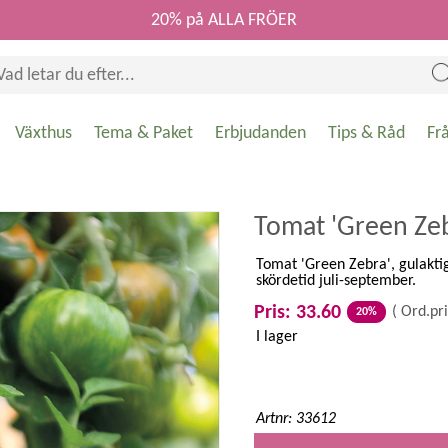
20% på ALLA FRÖER
Växthus
Tema & Paket
Erbjudanden
Tips & Råd
Fr
Tomat 'Green Zeb
Tomat 'Green Zebra', gulakti
skördetid juli-september.
Pris: 33.60
(
Ord.pri
20%
I lager
Artnr: 33612