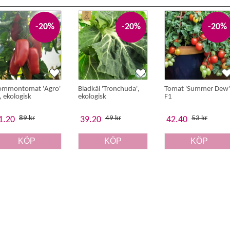
-20%
-20%
-20%
ommontomat 'Agro'
Bladkål 'Tronchuda',
Tomat 'Summer Dew'
, ekologisk
ekologisk
F1
89 kr
49 kr
53 kr
1.20
39.20
42.40
KÖP
KÖP
KÖP