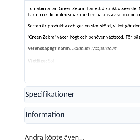
Tomaterna på 'Green Zebra' har ett distinkt utseende. 
har en rik, komplex smak med en balans av sötma och en 
Sorten är produktiv och ger en stor skörd, vilket gör d
'Green Zebra' växer högt och behöver växtstöd. För bäst
Vetenskapligt namn
:
Solanum lycopersicum
Växtläge
: Sol
Plantavstånd
: 50 cm
Radavstånd
: 70 cm
Sådjup
: 0,5 cm
Förodling
: mars - april
Skördetid
: juli - september
Specifikationer
Räcker till
: 3-4 plantor
Information
Andra köpte även...