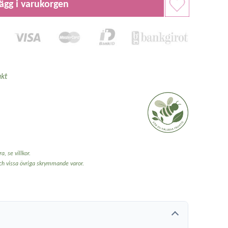
ägg i varukorgen
kt
a, se villkor.
och vissa övriga skrymmande varor.