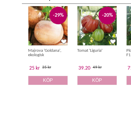
-29%
-20%
Majrova 'Goldana',
Tomat 'Liguria'
Pl
ekologisk
F1
35 kr
49 kr
25 kr
39.20
7
KÖP
KÖP