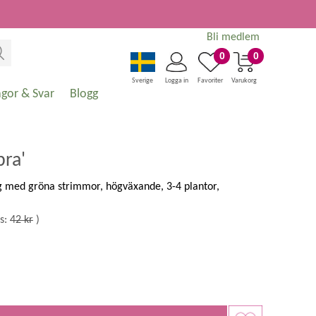
Bli medlem
0
0
Sverige
Logga in
Favoriter
Varukorg
ågor & Svar
Blogg
ra'
g med gröna strimmor, högväxande, 3-4 plantor,
s:
42 kr
)