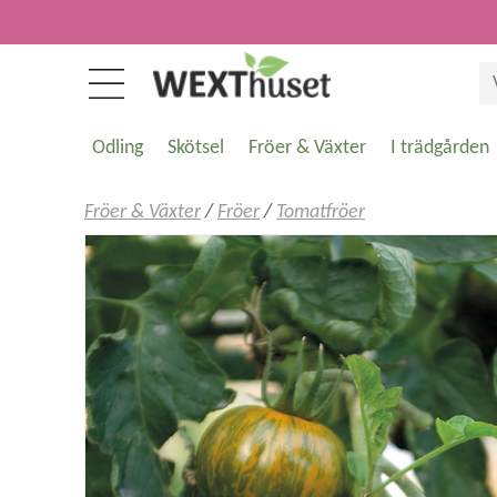
Odling
Skötsel
Fröer & Växter
I trädgården
Fröer & Växter
/
Fröer
/
Tomatfröer