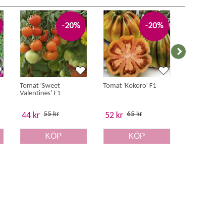
-20%
-20%
Tomat 'Sweet
Tomat 'Kokoro' F1
Luktärt 'Pe
Valentines' F1
Millennium'
55 kr
65 kr
39 
44 kr
52 kr
31.20
KÖP
KÖP
K