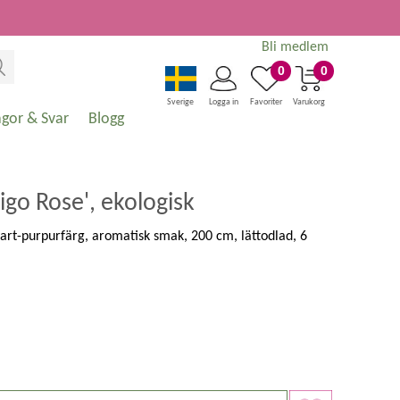
Bli medlem
0
0
Sverige
Logga in
Favoriter
Varukorg
ågor & Svar
Blogg
igo Rose', ekologisk
vart-purpurfärg, aromatisk smak, 200 cm, lättodlad, 6