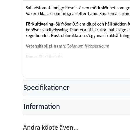
Salladstomat 'Indigo Rose' - är en mörk skönhet som ger
Växer i klasar som mognar efter hand. Smaken är aroma
Förkultivering
: Så fröna 0.5 cm djupt och håll sådden
behöver växtbelysning. Plantera ut i krukor, pallkrage el
regelbundet. Ruska blomklasen så gynnas fruktsättning
Vetenskapligt namn
:
Solanum lycopersicum
Dagar till skörd
: 65
Planteringsmånad
: Februari - Maj
Antal Fröer
: 6
Planthöjd
: 200 cm
Specifikationer
Information
Andra köpte även...