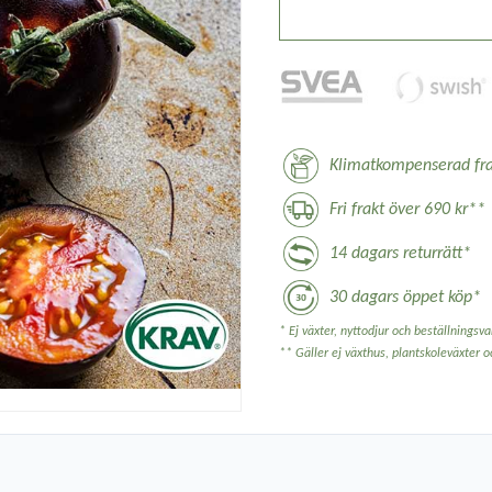
Klimatkompenserad fra
Fri frakt över 690 kr**
14 dagars returrätt*
30 dagars öppet köp*
* Ej växter, nyttodjur och beställningsvar
** Gäller ej växthus, plantskoleväxter 