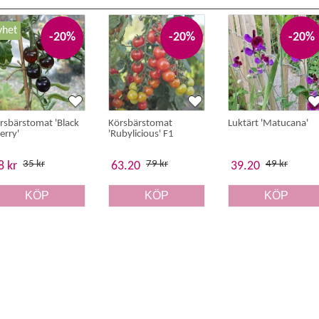
yhet
-20%
-20%
-20%
rsbärstomat 'Black
Körsbärstomat
Luktärt 'Matucana'
erry'
'Rubylicious' F1
35 kr
79 kr
49 kr
8 kr
63.20
39.20
KÖP
KÖP
KÖP