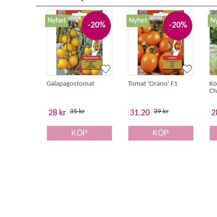
Nyhet
Nyhet
N
-20%
-20%
Galapagostomat
Tomat 'Orano' F1
Kö
Ch
35 kr
39 kr
28 kr
31.20
2
KÖP
KÖP