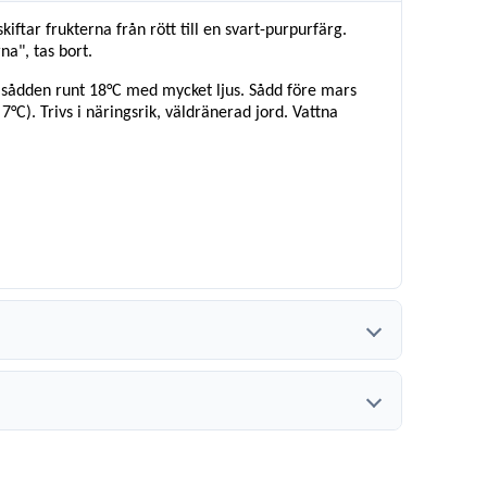
ftar frukterna från rött till en svart-purpurfärg.
a", tas bort.
a sådden runt 18°C med mycket ljus. Sådd före mars
7°C). Trivs i näringsrik, väldränerad jord. Vattna