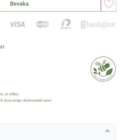
Bevaka
kt
a, se villkor.
och vissa övriga skrymmande varor.