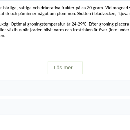
 härliga, saftiga och dekorativa frukter på ca 30 gram. Vid mognad ski
tisk och påminner något om plommon. Skotten i bladvecken, "tjuvarn
 fuktig. Optimal groningstemperatur är 24-29°C. Efter groning placer
ler växthus när jorden blivit varm och frostrisken är över (inte under 
en.
Läs mer...