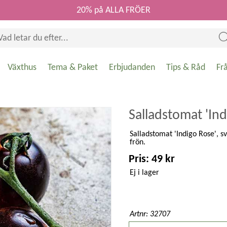
20% på ALLA FRÖER
Växthus
Tema & Paket
Erbjudanden
Tips & Råd
Fr
Salladstomat 'Ind
Salladstomat 'Indigo Rose', s
frön.
Pris: 49 kr
Ej i lager
Artnr: 32707