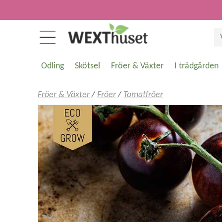
Odling
Skötsel
Fröer & Växter
I trädgården
Fröer & Växter
/
Fröer
/
Tomatfröer