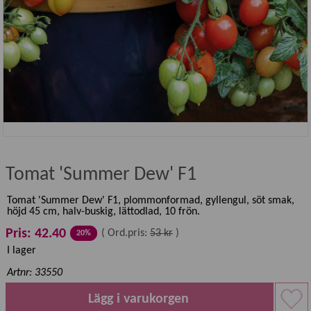
Tomat 'Summer Dew' F1
Tomat 'Summer Dew' F1, plommonformad, gyllengul, söt smak,
höjd 45 cm, halv-buskig, lättodlad, 10 frön.
Pris: 42.40
(
Ord.pris:
53 kr
)
20%
I lager
Artnr: 33550
Lägg i varukorgen