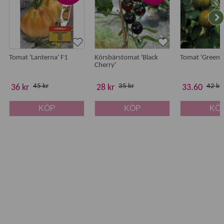
Tomat 'Lanterna' F1
Körsbärstomat 'Black
Tomat 'Green 
Cherry'
45 kr
35 kr
42 kr
36 kr
28 kr
33.60
KÖP
KÖP
KÖ