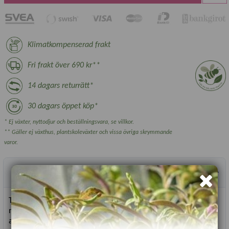
Klimatkompenserad frakt
Fri frakt över 690 kr**
14 dagars returrätt*
30 dagars öppet köp*
* Ej växter, nyttodjur och beställningsvara, se villkor.
** Gäller ej växthus, plantskoleväxter och vissa övriga skrymmande
varor.
Produktbeskrivning
Tomat ’Summer Dew’ är en kompakt, plommonformad tomat
med söt smak och riklig skörd. Den trivs utmärkt i krukor eller
amplar och ger mängder av små, gyllengula frukter under