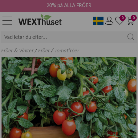
20% på ALLA FRÖER
0
0
Fröer & Växter
/
Fröer
/
Tomatfröer