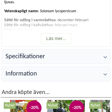
tjuvas.
Vetenskapligt namn
:
Solanum lycopersicum
Såtid för odling i varmväxthus
: december-februari
Såtid för odling i kallväxthus
: februari-mars
Sådjup
: 0,5-1 cm
Groningstid
: 7-12 dagar
Läs mer...
Plantavstånd
: ca 25-45 cm
Radavstånd
: ca 40 cm i dubbelrad
Antal frön
: 10
Specifikationer
Information
Andra köpte även...
Nyhet
Nyhet
Nyhet
-20%
-20%