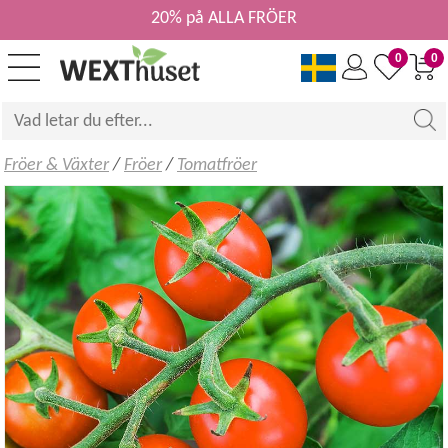
20% på ALLA FRÖER
0
0
Fröer & Växter
/
Fröer
/
Tomatfröer