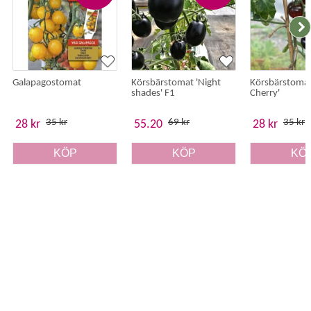
Galapagostomat
Körsbärstomat 'Night
Körsbärstomat
shades' F1
Cherry'
35 kr
69 kr
35 kr
28 kr
55.20
28 kr
KÖP
KÖP
KÖ