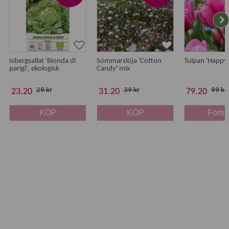
Isbergsallat 'Bionda di
Sommarslöja 'Cotton
Tulpan 'Happy 
parigi', ekologisk
Candy' mix
29 kr
39 kr
99 kr
23.20
31.20
79.20
KÖP
KÖP
Förb