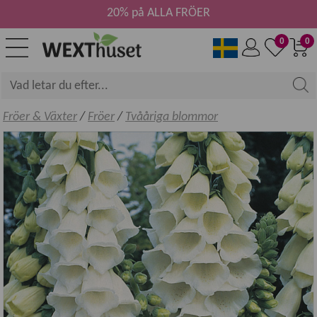
20% på ALLA FRÖER
0
0
Fröer & Växter
/
Fröer
/
Tvååriga blommor