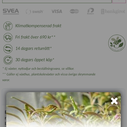
Klimatkompenserad frakt
Fri frakt över 690 kr**
14 dagars returrätt*
30 dagars öppet köp*
* Ej växter, nyttodjur och beställningsvara, se villkor.
** Gäller ej växthus, plantskoleväxter och vissa övriga skrymmande
varor.
Produktbeskrivning
En sval och tjusig vit form av den vilda fingerborgsblomman
med iögonfallande vita blommor. Lyser upp ett mörkt hörn
längst bak i rabatten.