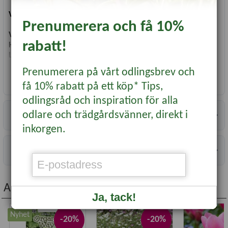
Vetenskapligt namn:
Digitalis purpurea
'Alba'
Prenumerera och få 10%
Växttyp:
Två-årig
rabatt!
Höjd:
1-2 m
Läge:
sol-halvskugga
Såtid:
Försådd inomhus mars-apr, direktsådd aug-nov
Prenumerera på vårt odlingsbrev och
Blomning/skörd:
juni-aug
Läs mer...
få 10% rabatt på ett köp* Tips,
Användning:
Rabatt
Antal fröer:
1000
odlingsråd och inspiration för alla
Specifikationer
odlare och trädgårdsvänner, direkt i
inkorgen.
Information
Andra köpte även...
Ja, tack!
Nyhet
-20%
-20%