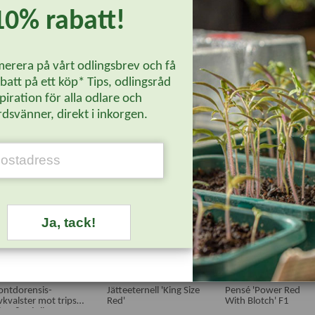
10% rabatt!
erera på vårt odlingsbrev och få
att på ett köp* Tips, odlingsråd
piration för alla odlare och
Läs mer...
dsvänner, direkt i inkorgen.
stsäljare
-20%
-20%
Ja, tack!
ntdorensis-
Jätteeternell 'King Size
Pensé 'Power Red
vkvalster mot trips,
Red'
With Blotch' F1
inn & mjöllöss