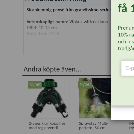
få 
Storblommig pensé från grandissimo-serien.
Vetenskapligt namn
: Viola x wittrockiana
Prenum
Höjd
: 10-13 cm
Antal frön
: 20 st
10% rab
och ins
trädgår
Andra köpte även...
Nyhet
Nyhet
Bä
2-vägs krankoppling
Spraystav Multi-
Mo
med reglerventil
pattern, 50 cm
ro
sp