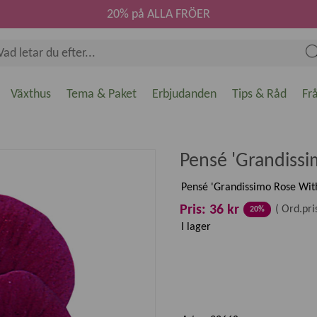
20% på ALLA FRÖER
Växthus
Tema & Paket
Erbjudanden
Tips & Råd
Fr
Pensé 'Grandissi
Pensé 'Grandissimo Rose With 
Pris: 36 kr
(
Ord.pri
20%
I lager