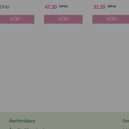
59 kr
39 kr
59 kr
47.20
31.20
KÖP
KÖP
KÖP
Återförsäljare
Om 