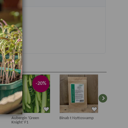
-20%
Aubergin 'Green
Binab t Nyttosvamp
Kupa till pl
Knight' F1
DANISH, låg