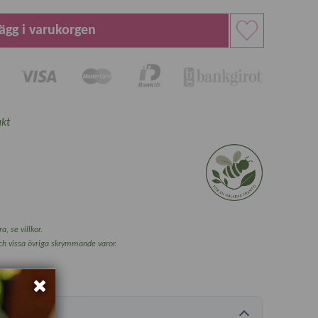
ägg i varukorgen
kt
a, se villkor.
och vissa övriga skrymmande varor.