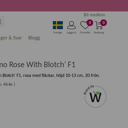
Bli medlem
0
0
Sverige
Logga in
Favoriter
Varukorg
ågor & Svar
Blogg
mo Rose With Blotch' F1
Blotch' F1, rosa med fläckar, höjd 10-13 cm, 20 frön.
s:
45 kr
)