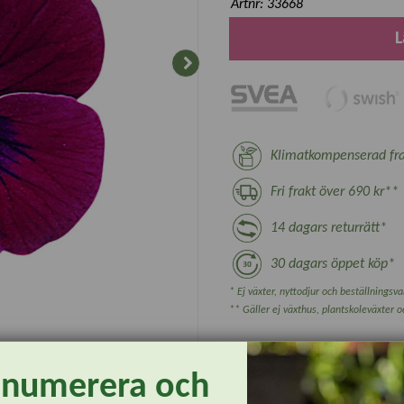
Artnr: 33668
L
Klimatkompenserad fra
Fri frakt över 690 kr**
14 dagars returrätt*
30 dagars öppet köp*
* Ej växter, nyttodjur och beställningsvar
** Gäller ej växthus, plantskoleväxter 
enumerera och