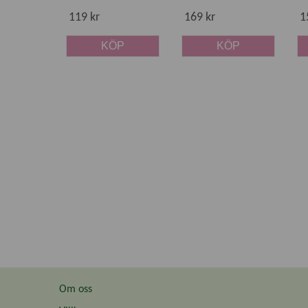
119 kr
169 kr
1
KÖP
KÖP
Om oss