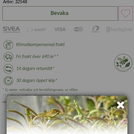
Artnr: 32548
Bevaka
Klimatkompenserad frakt
Fri frakt över 690 kr**
14 dagars returrätt*
30 dagars öppet köp*
* Ej växter, nyttodjur och beställningsvara, se villkor.
** Gäller ej växthus, plantskoleväxter och vissa övriga skrymmande
varor.
Produktbeskrivning