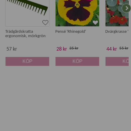
Trädgårdskratta
Pensé 'Rhinegold'
Dvärgkrasse 'B
ergonomisk, mörkgrön
35 kr
55 kr
57 kr
28 kr
44 kr
KÖP
KÖP
KÖ