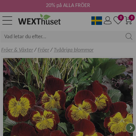
20% på ALLA FRÖER
0
0
Fröer & Växter
/
Fröer
/
Tvååriga blommor