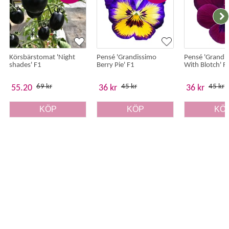
Körsbärstomat 'Night
Pensé 'Grandissimo
Pensé 'Grandi
shades' F1
Berry Pie' F1
With Blotch' F
69 kr
45 kr
45 kr
55.20
36 kr
36 kr
KÖP
KÖP
KÖ