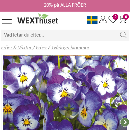
20% på ALLA FRÖER
0
0
Fröer & Växter
/
Fröer
/
Tvååriga blommor