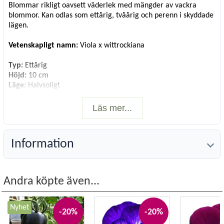
Blommar rikligt oavsett väderlek med mängder av vackra
blommor. Kan odlas som ettårig, tvåårig och perenn i skyddade
lägen.
Vetenskapligt namn:
Viola x wittrockiana
Typ:
Ettårig
Höjd:
10 cm
Läge:
Halvsoligt
Såtid:
Februari-Mars (inne) och April-Juli(ute)
Blomning/skörd:
Oktober-Juli
Läs mer...
Användning:
Kruka, rabatt
Antal fröer:
30
Information
Andra köpte även...
Nyhet
-20%
-20%