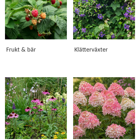
Vi erbjuder växter som är utvalda för att trivas i svenska
odlingsförhållanden. Oavsett om du vill skapa en
blommande rabatt, plantera ett vackert träd, odla egna bär
eller låta klätterväxter rama in uteplatsen finns växter för
både små och stora trädgårdar. Hos oss hittar du växter
som ger glädje, blomning och grönska under många år.
Frukt & bär
Klätterväxter
Kvalitet från vår plantskola
Våra växter kommer både från vår egen odling och från
ledande växtleverantörer. Gemensamt är att de håller hög
kvalitet och är noggrant utvalda för att etablera sig väl och
utvecklas i svenska trädgårdar. I produktinformationen
hittar du råd om växtplats, härdighet, plantering och skötsel
för respektive växt.
Hitta rätt växter för din trädgård
Utforska våra underkategorier och upptäck växter som