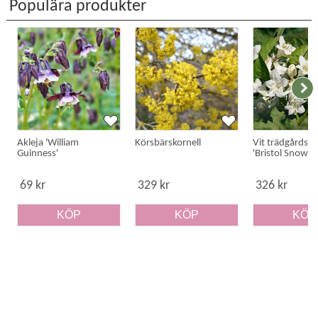
Populära produkter
Akleja 'William
Körsbärskornell
Vit trädgårdspr
Guinness'
'Bristol Snowfl
69 kr
329 kr
326 kr
KÖP
KÖP
KÖP