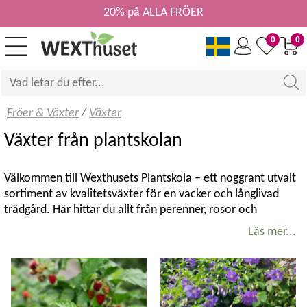
20% på ALLA FRÖER
0
0
Fröer & Växter
/
Växter
Växter från plantskolan
Välkommen till Wexthusets Plantskola – ett noggrant utvalt
sortiment av kvalitetsväxter för en vacker och långlivad
trädgård. Här hittar du allt från perenner, rosor och
klätterväxter till prydnadsbuskar, prydnadsträd samt frukt-
Läs mer...
och bärväxter. Sortimentet varierar under säsongen och
kompletteras löpande med nya sorter och aktuella favoriter.
Kvalitetsväxter för svenska trädgårdar