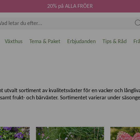
20% på ALLA FRÖER
Växthus
Tema & Paket
Erbjudanden
Tips & Råd
Fr
utvalt sortiment av kvalitetsväxter för en vacker och långlivad
d samt frukt- och bärväxter. Sortimentet varierar under säso
svenska odlingsförhållanden. Oavsett om du vill skapa en blomma