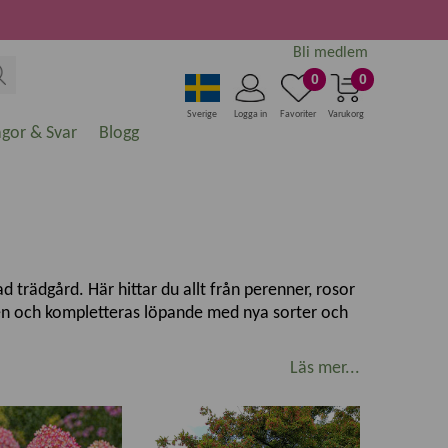
Bli medlem
0
0
Sverige
Logga in
Favoriter
Varukorg
ågor & Svar
Blogg
 trädgård. Här hittar du allt från perenner, rosor
ngen och kompletteras löpande med nya sorter och
Läs mer...
nde rabatt, plantera ett vackert träd, odla egna