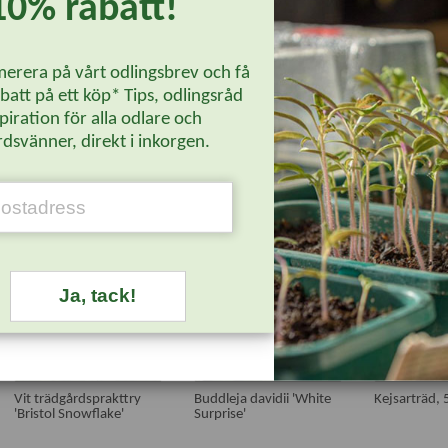
10% rabatt!
erera på vårt odlingsbrev och få
att på ett köp* Tips, odlingsråd
piration för alla odlare och
dsvänner, direkt i inkorgen.
UTVALT
UTVALT
Ja, tack!
Vit trädgårdsprakttry
Buddleja davidii 'White
Kejsarträd, 
'Bristol Snowflake'
Surprise'