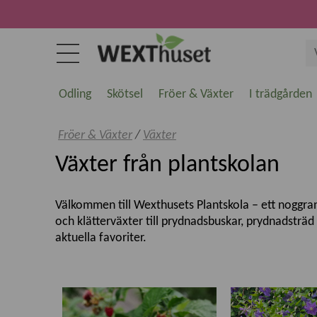
Odling
Skötsel
Fröer & Växter
I trädgården
Fröer & Växter
/
Växter
Växter från plantskolan
Välkommen till Wexthusets Plantskola – ett noggrant 
och klätterväxter till prydnadsbuskar, prydnadsträ
aktuella favoriter.
Kvalitetsväxter för svenska trädgårdar
Vi erbjuder växter som är utvalda för att trivas i 