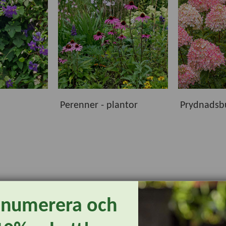
ns växter för både små och stora trädgårdar. Hos oss hittar du
rån ledande växtleverantörer. Gemensamt är att de håller hög 
tinformationen hittar du råd om växtplats, härdighet, planterin
Perenner - plantor
Prydnadsb
om passar just dina önskemål och odlingsförutsättningar. Oav
t skapa en trädgård att trivas i – säsong efter säsong.
enumerera och