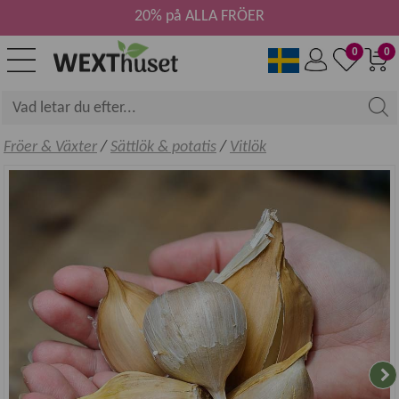
20% på ALLA FRÖER
0
0
Fröer & Växter
/
Sättlök & potatis
/
Vitlök