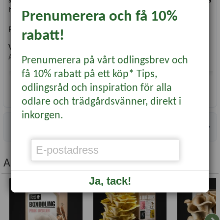
slags matlagning och dressingar. Härlig att grilla eller ugnsbaka
hel.
Prenumerera och få 10%
Plantera med 20 cm avstånd.
rabatt!
Vetenskapligt namn:
Allium ampeloprasum
Antal klyftor
: ca 5 st
Prenumerera på vårt odlingsbrev och
få 10% rabatt på ett köp* Tips,
odlingsråd och inspiration för alla
Läs mer...
odlare och trädgårdsvänner, direkt i
inkorgen.
Information
Jämförelse elefantvitlök till vänster med andra vitlökar till
Andra köpte även...
höger.
Ja, tack!