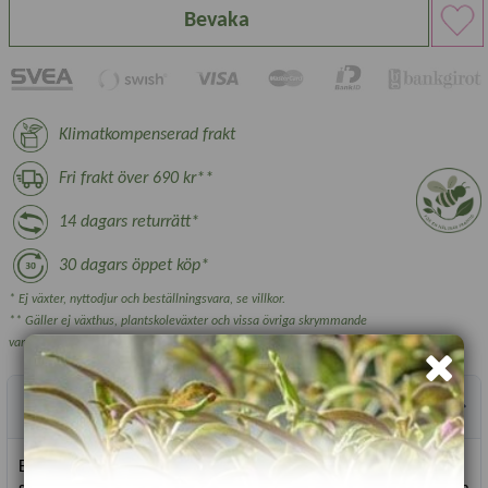
Bevaka
Klimatkompenserad frakt
Fri frakt över 690 kr**
14 dagars returrätt*
30 dagars öppet köp*
* Ej växter, nyttodjur och beställningsvara, se villkor.
** Gäller ej växthus, plantskoleväxter och vissa övriga skrymmande
varor.
Produktbeskrivning
Elefantvitlök har en lite mildare vitlökssmak, perfekt för all