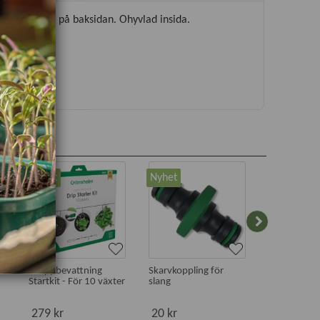
upphängning på baksidan. Ohyvlad insida.
Nyhet
Nyhet
Paketpris
Droppbevattning
Skarvkoppling för
Startkit för
Startkit - För 10 växter
slang
279 kr
20 kr
339 kr