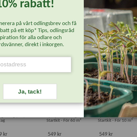
10% rabatt!
ngångshål. Öppningsbar framsida underlättar rengöringen. Bleck för 
erera på vårt odlingsbrev och få
att på ett köp* Tips, odlingsråd
Läs mer...
piration för alla odlare och
dsvänner, direkt i inkorgen.
yhet
Nyhet
Nyhet
Ja, tack!
rgrening (1m) - 6
Spraybevattning
Sprinklerbevattning
tag
Startkit - För 60 m²
Startkit - För 10 m²
9 kr
549 kr
549 kr