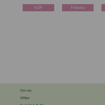
KÖP
Förboka
Om oss
Villkor