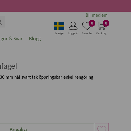
Bli medlem
0
0
Sverige
Logga in
Favoriter
Varukorg
ågor & Svar
Blogg
åfågel
 30 mm hål svart tak öppningsbar enkel rengöring
Bevaka