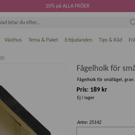
20% på ALLA FRÖER
Växthus
Tema & Paket
Erbjudanden
Tips & Råd
Fr
on
Fågelholk för sm
Fågelholk för småfågel, gran
Pris: 189 kr
Ej i lager
Artnr: 25142