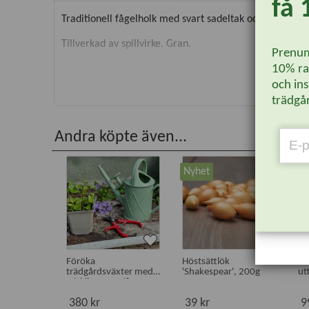
få 
Traditionell fågelholk med svart sadeltak och 30 mm i
Tillverkad av spillvirke. Gran.
Prenum
10% rab
och ins
trädgår
Andra köpte även...
Nyhet
N
Föröka
Höstsättlök
Fö
trädgårdsväxter med
'Shakespear', 200g
ut
sticklingar 23/8
380 kr
39 kr
9