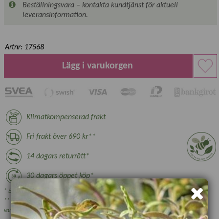
Beställningsvara – kontakta kundtjänst för aktuell
leveransinformation.
Artnr: 17568
Lägg i varukorgen
Klimatkompenserad frakt
Fri frakt över 690 kr**
14 dagars returrätt*
30 dagars öppet köp*
* Ej växter, nyttodjur och beställningsvara, se villkor.
** Gäller ej växthus, plantskoleväxter och vissa övriga skrymmande
varor.