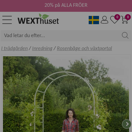
20% på ALLA FRÖER
0
0
I trädgården
/
Inredning
/
Rosenbåge och växtportal