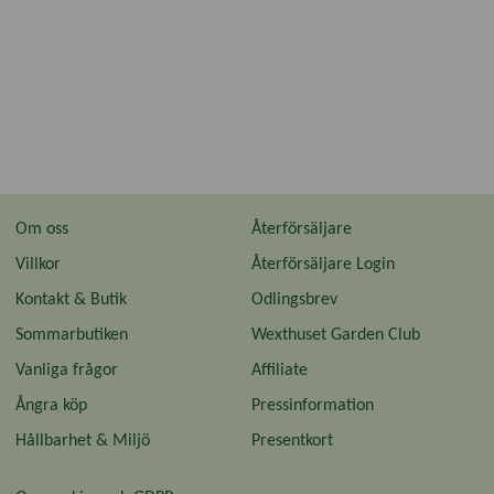
Om oss
Återförsäljare
Villkor
Återförsäljare Login
Kontakt & Butik
Odlingsbrev
Sommarbutiken
Wexthuset Garden Club
Monteringsguide
Vanliga frågor
Affiliate
1. Kontrollera att alla delar finns.
Ångra köp
Pressinformation
Hållbarhet & Miljö
Presentkort