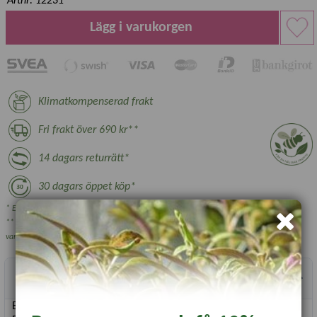
Artnr: 12231
Lägg i varukorgen
Klimatkompenserad frakt
Fri frakt över 690 kr**
14 dagars returrätt*
30 dagars öppet köp*
* Ej växter, nyttodjur och beställningsvara, se villkor.
** Gäller ej växthus, plantskoleväxter och vissa övriga skrymmande
varor.
Produktbeskrivning
En spalje med stabil ramkonstruktion.