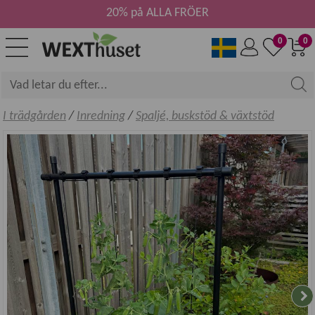
20% på ALLA FRÖER
0
0
I trädgården
/
Inredning
/
Spaljé, buskstöd & växtstöd