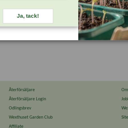
Ja, tack!
Återförsäljare
Om 
Återförsäljare Login
Job
Odlingsbrev
Wex
Wexthuset Garden Club
Sit
Affiliate