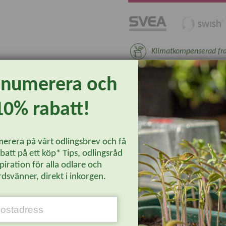
Klimatkompenserad fra
Fri frakt över 690 kr**
enumerera och
14 dagars returrätt*
10% rabatt!
30 dagars öppet köp*
* Ej växter, nyttodjur och beställningsvar
** Gäller ej växthus, plantskoleväxter 
erera på vårt odlingsbrev och få
att på ett köp* Tips, odlingsråd
piration för alla odlare och
dsvänner, direkt i inkorgen.
Läs mer...