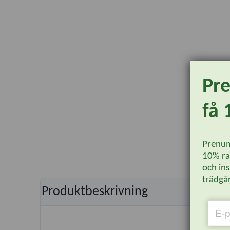
Pr
få 
Prenum
10% rab
och ins
trädgår
Produktbeskrivning