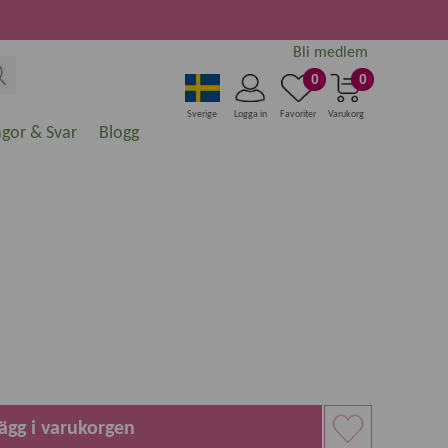
Bli medlem
0
0
Sverige
Logga in
Favoriter
Varukorg
ågor & Svar
Blogg
ägg i varukorgen