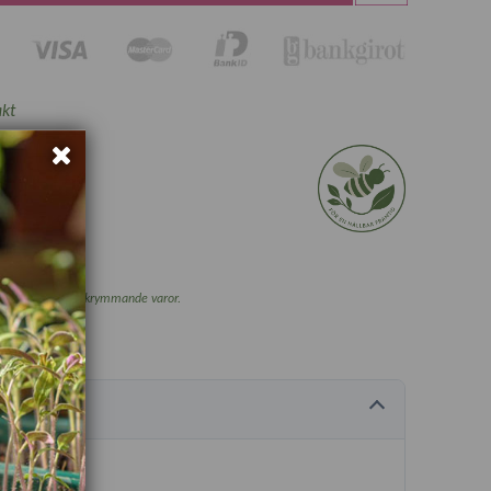
kt
a, se villkor.
och vissa övriga skrymmande varor.