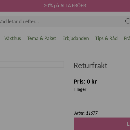
20% på ALLA FRÖER
Växthus
Tema & Paket
Erbjudanden
Tips & Råd
Fr
Returfrakt
Pris: 0 kr
I lager
Artnr: 11677
L