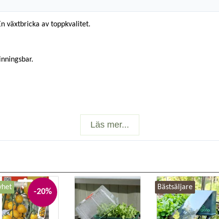
En växtbricka av toppkvalitet.
inningsbar.
Läs mer...
ll ett miniväxthus.
yhet
Bästsäljare
-20%