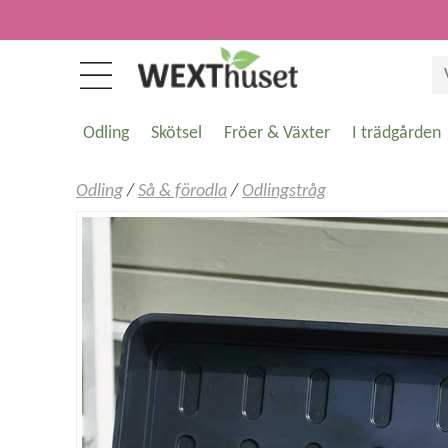
Odling
Skötsel
Fröer & Växter
I trädgården
Odling
/
Så & förodla
/
Odlingstråg