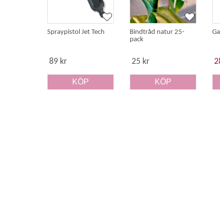
6 st 3 liters krukor
Spraypistol Jet Tech
Bindtråd natur 25-
Ga
pack
89 kr
25 kr
2
KÖP
KÖP