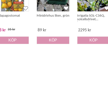
lapagostomat
Minidrivhus liten, grön
Irrigatia SOL-C36Q,
solcellsdrivet
bevattningssystem
35 kr
8 kr
89 kr
2295 kr
KÖP
KÖP
KÖP