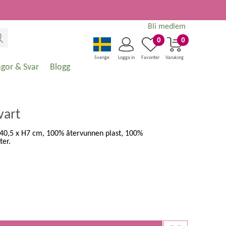
Bli medlem
0
0
Sverige
Logga in
Favoriter
Varukorg
ågor & Svar
Blogg
vart
 B40,5 x H7 cm, 100% återvunnen plast, 100%
ter.