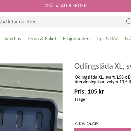
20% på ALLA FRÖER
Växthus
Tema & Paket
Erbjudanden
Tips & Råd
Fr
Odlingslåda XL, s
Odlingslåda XL, svart, L58 x
återvinningsbar, volym 13,5 li
Pris: 105 kr
I lager
Artnr: 14239