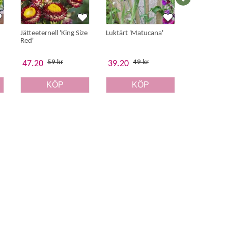
Jätteeternell 'King Size
Luktärt 'Matucana'
Blompinnar
Red'
40-pack
59 kr
49 kr
47.20
39.20
85 kr
KÖP
KÖP
K