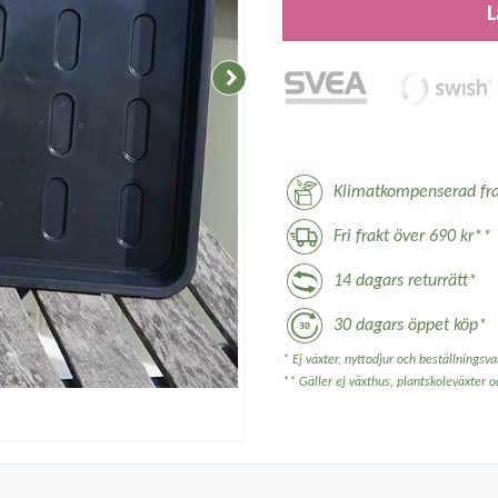
L
Klimatkompenserad fra
Fri frakt över 690 kr**
14 dagars returrätt*
30 dagars öppet köp*
* Ej växter, nyttodjur och beställningsvar
** Gäller ej växthus, plantskoleväxter 