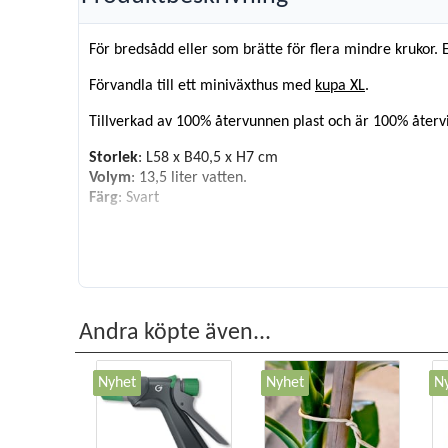
För bredsådd eller som brätte för flera mindre krukor. 
Förvandla till ett miniväxthus med
kupa XL
.
Tillverkad av 100% återvunnen plast och är 100% återv
Storlek
: L58 x B40,5 x H7 cm
Volym
: 13,5 liter vatten.
Färg
: Svart
TIPS!
Köp till XL-lock till miniväxthus och förvandla brickan ti
Passar för samtliga brätten med 35-150 pluggar
Passar ihop med:
Andra köpte även...
35 st 7 cm krukor
24 st 8 cm krukor
24 st 9 cm krukor
Nyhet
Nyhet
N
15 st 11 cm krukor
12 st 13 cm krukor
6 st 2 liters krukor