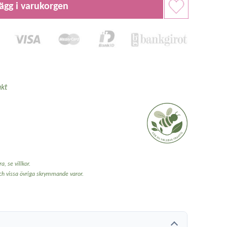
ägg i varukorgen
kt
a, se villkor.
och vissa övriga skrymmande varor.