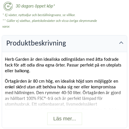
30 dagars öppet köp*
* Ej växter, nyttodjur och beställningsvara, se villkor.
** Gäller ej växthus, plantskoleväxter och vissa övriga skrymmande
varor.
Produktbeskrivning
Herb Garden är den idealiska odlingslådan med åtta fodrade
fack för att odla dina egna örter. Passar perfekt på en uteplats
eller balkong.
Örtagården är 80 cm hög, en idealisk höjd som möjliggör en
enkel skörd utan att behöva huka sig ner eller kompromissa
med hållningen. Den rymmer 40-50 liter. Örtagården är gjord
av hållbart 100% FSC®-trä och är perfekt lämpad för
utomhusbruk. Ett vattenbaserat, livsmedelssäkert
konserveringsmedel säkerställer att alla dina grödor är friska
och redo för matlagning.
Läs mer...
Vikt
: 8 kg