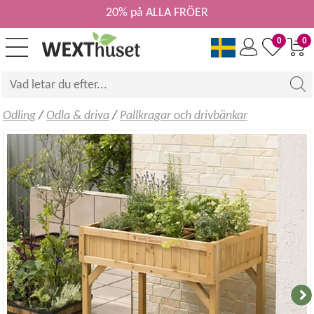
20% på ALLA FRÖER
0
0
Odling
/
Odla & driva
/
Pallkragar och drivbänkar