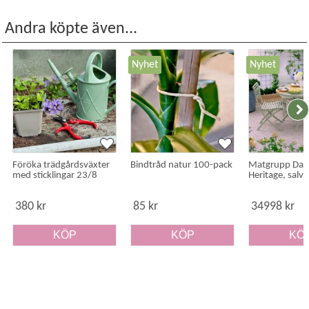
Jordkapacitet
: 55 L
Bredd
: 78 cm
Andra köpte även...
Djup
: 58 cm
Höjd
: 80 cm
Nyhet
Nyhet
Föröka trädgårdsväxter
Bindtråd natur 100-pack
Matgrupp Da
med sticklingar 23/8
Heritage, salvi
380 kr
85 kr
34998 kr
KÖP
KÖP
KÖ