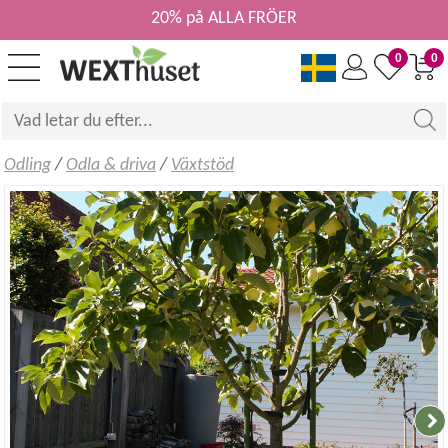
20% på ALLA FRÖER
0
0
Odling
/
Odla & driva
/
Växtstöd