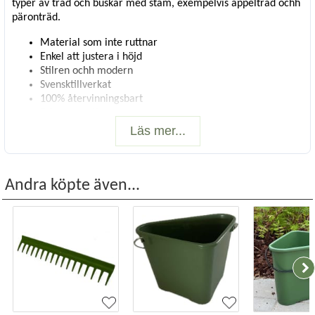
typer av träd och buskar med stam, exempelvis äppelträd ochh
päronträd.
Material som inte ruttnar
Enkel att justera i höjd
Stilren ochh modern
Svensktillverkat
100% återvinningsbart
5 års garanti
Läs mer...
Stolpen är tillverkad av galvaniserad stålplåt belagd med UV-
tålig plast. Kopplingen kan justeras i höjd utmed stolpen. Det 18
mm breda bandet för stammen sträcks via kopplingen. Bandet
är lätt att justera efterhand som trädet växer.
Andra köpte även...
Så här gör man
Stolparna placeras lätt lutande utåt på ett avstånd av 10-
15 cm från trädets stam. Om marken är hård kan en
gummiklubba användas för att slå ner stolparna i jorden.
Stödet bör förankras cirka 35 cm ner i marken.
Knäpp fast bandhållaren i valfri höjd på stolpen
Lägg bandet runt stammen och lägg samman bandet