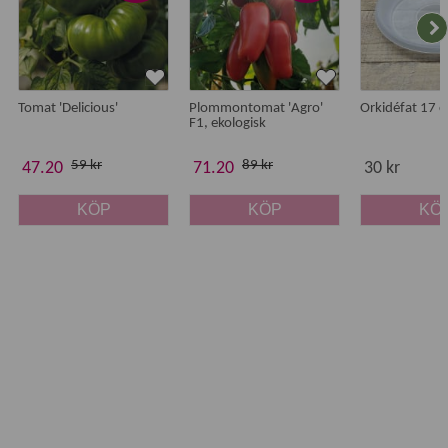
Tomat 'Delicious'
Plommontomat 'Agro'
Orkidéfat 17 
F1, ekologisk
59 kr
89 kr
47.20
71.20
30 kr
KÖP
KÖP
KÖ