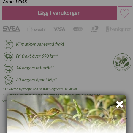
Artnr: 17548
Lägg i varukorgen
Klimatkompenserad frakt
Fri frakt över 690 kr**
14 dagars returrätt*
30 dagars öppet köp*
* Ej växter, nyttodjur och beställningsvara, se villkor.
** Gäller ej växthus, plantskoleväxter och vissa övriga skrymmande
varor.
Produktbeskrivning