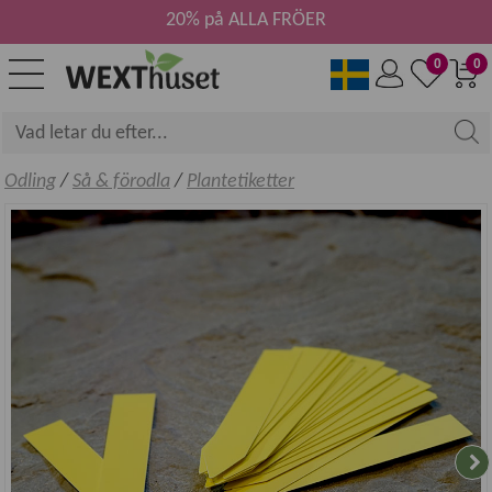
20% på ALLA FRÖER
0
0
Odling
/
Så & förodla
/
Plantetiketter