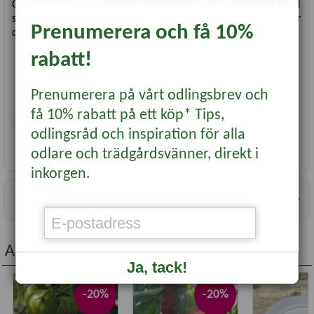
Gula plantetiketter i plast för märkning av fröer och plantor vid
sådd och förodling. Färgen gör det lätt att hålla isär sorter eller
Prenumerera och få 10%
olika sådder.
rabatt!
Användbara vid sådd, förodling och omplantering
Fungerar i kruka, såtråg, pallkrage och växthus
Tål fukt och jord vid normal odlingsanvändning
Prenumerera på vårt odlingsbrev och
Förpackning med 20 st
få 10% rabatt på ett köp* Tips,
Skriv sort och datum direkt på etiketten. Blyerts eller vattenfast
odlingsråd och inspiration för alla
märkpenna rekommenderas.
Läs mer...
odlare och trädgårdsvänner, direkt i
Se vårt sortiment av
pennor för växtmärkning
inkorgen.
Mått
: 10 x 1,5 cm
Information
Antal
: 20 st
Andra köpte även...
Ja, tack!
-20%
-20%