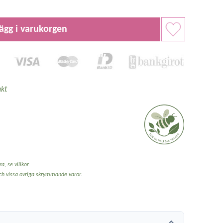
ägg i varukorgen
kt
a, se villkor.
och vissa övriga skrymmande varor.