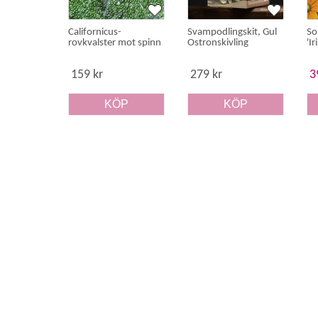
Californicus-
Svampodlingskit, Gul
So
rovkvalster mot spinn
Ostronskivling
'Ir
159 kr
279 kr
3
KÖP
KÖP