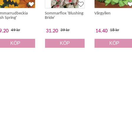
mmarrudbeckia
Sommarflox 'Blushing
Vårgyllen
ish Spring'
Bride'
49 kr
39 kr
18 kr
9.20
31.20
14.40
KÖP
KÖP
KÖP