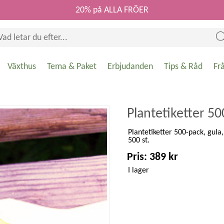
20% på ALLA FRÖER
Växthus
Tema & Paket
Erbjudanden
Tips & Råd
Fr
Plantetiketter 50
Plantetiketter 500-pack, gula,
500 st.
Pris: 389 kr
I lager