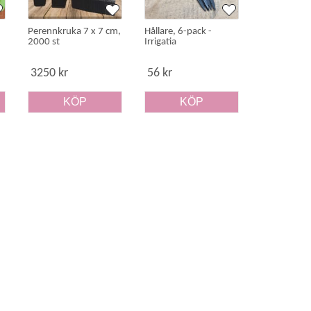
Perennkruka 7 x 7 cm,
Hållare, 6-pack -
T-koppling, 
2000 st
Irrigatia
Irrigatia
3250 kr
56 kr
99 kr
KÖP
KÖP
K