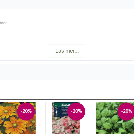
dder.
Läs mer...
-20%
-20%
-20%