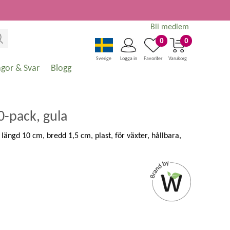
Bli medlem
0
0
Sverige
Logga in
Favoriter
Varukorg
ågor & Svar
Blogg
0-pack, gula
 längd 10 cm, bredd 1,5 cm, plast, för växter, hållbara,