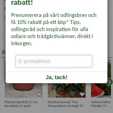
Kanterna är 7 cm höga.
rabatt!
Rymmer ca 25 liter vatten.
Prenumerera på vårt odlingsbrev och
Material
: PP, 100% återvunnen
få 10% rabatt på ett köp* Tips,
odlingsråd och inspiration för alla
Läs mer...
odlare och trädgårdsvänner, direkt i
inkorgen.
Andra köpte även...
-20%
Ja, tack!
Planteringsskål 21 cm,
Körsbärstomat 'Tiny
Vattenmelon '
terrakotta 3-pack
Temptations Orange' F1
Miyako' F1