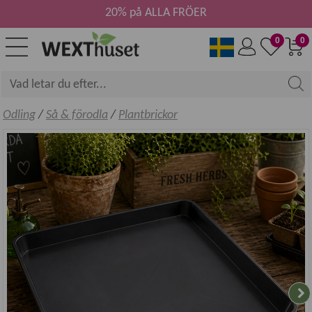
20% på ALLA FRÖER
0
0
Odling
/
Så & förodla
/
Plantbrickor