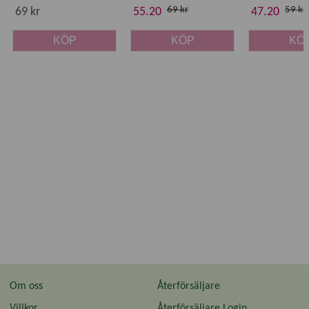
69 kr
59 kr
69 kr
55.20
47.20
KÖP
KÖP
KÖ
Om oss
Återförsäljare
Villkor
Återförsäljare Login