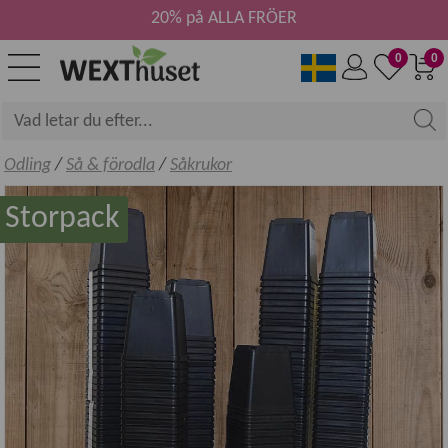
20% på ALLA FRÖER
0
0
Odling
/
Så & förodla
/
Såkrukor
Storpack