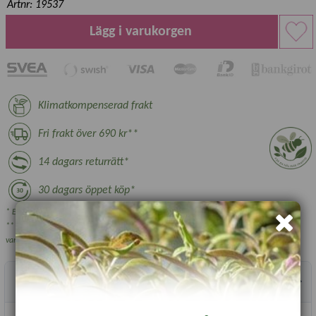
Artnr: 19537
Lägg i varukorgen
Klimatkompenserad frakt
Fri frakt över 690 kr**
14 dagars returrätt*
30 dagars öppet köp*
* Ej växter, nyttodjur och beställningsvara, se villkor.
** Gäller ej växthus, plantskoleväxter och vissa övriga skrymmande
varor.
Produktbeskrivning