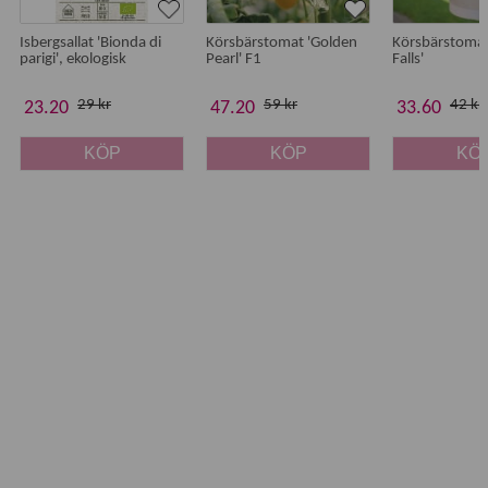
Minidrivhus XL, art.nr 9788
Isbergsallat 'Bionda di
Körsbärstomat 'Golden
Körsbärstomat
Storlek brätte:
parigi', ekologisk
33 x 51 cm
Pearl' F1
Falls'
Storlek pluggar:
Ø57 mm upptill, Ø37 mm i botten. 60 mm
djupa.
29 kr
59 kr
42 kr
23.20
47.20
33.60
Antal
: 3 st
Material
: Återvunnen polystyren
KÖP
KÖP
KÖ