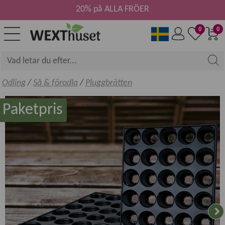
20% på ALLA FRÖER
0
0
Odling
/
Så & förodla
/
Pluggbrätten
Paketpris