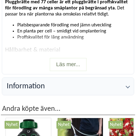
Pluggbrätte med 77 celler är ett pluggbrätte i proffskvalitet
för förodling av många småplantor på begränsad yta.
Det
passar bra när plantorna ska omskolas relativt tidigt.
Platsbesparande förodling med jämn utveckling
En planta per cell – smidigt vid omplantering
Proffskvalitet för lång användning
Hållbarhet & material
Tillverkat i
återvunnen polystyren
(100% återvunnet
Läs mer...
material). Brättet kan
återvinnas
och är gjort för att hålla
säsong efter säsong.
Information
Passar ihop med
Passar perfekt till
underbevattningsbrickan
(artnr: 927).
Passar även bra ihop med
Odlingslåda XL
(artnr: 14239) och
Andra köpte även...
Standard Garden Tray
(artnr: 8141). Brättet passar också
perfekt i
Minidrivhus, XL
(artnr: 9788).
Nyhet
Nyhet
Nyhet
Storlek:
33 x 51 cm
Cellstorlek:
40x40x53 mm