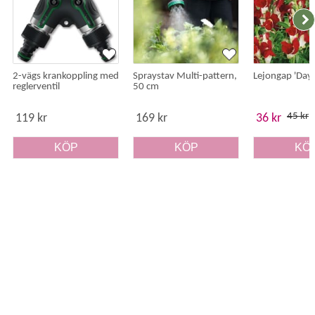
2-vägs krankoppling med
Spraystav Multi-pattern,
Lejongap 'Day 
reglerventil
50 cm
45 kr
119 kr
169 kr
36 kr
KÖP
KÖP
KÖ