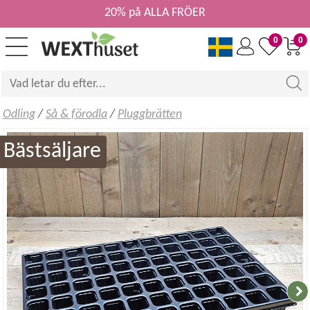
20% på ALLA FRÖER
0
0
Odling
/
Så & förodla
/
Pluggbrätten
Bästsäljare