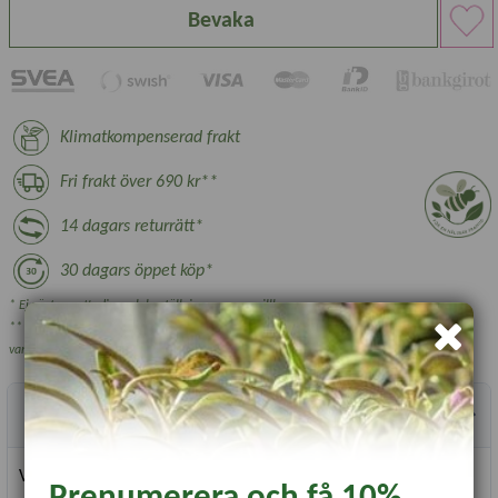
Bevaka
Klimatkompenserad frakt
Fri frakt över 690 kr**
14 dagars returrätt*
30 dagars öppet köp*
* Ej växter, nyttodjur och beställningsvara, se villkor.
** Gäller ej växthus, plantskoleväxter och vissa övriga skrymmande
varor.
Produktbeskrivning
Värmematta för plantuppdragning.
Prenumerera och få 10%