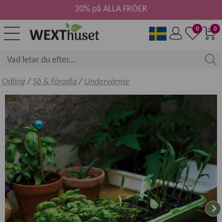
20% på ALLA FRÖER
0
0
Odling
/
Så & förodla
/
Undervärme