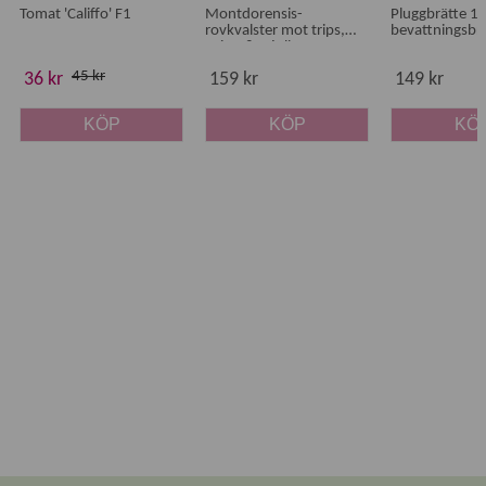
Sladdlängd
: 1,55 m
Tomat 'Califfo' F1
Montdorensis-
Pluggbrätte 15 
rovkvalster mot trips,
bevattningsbr
Effekt
: 20 W
spinn & mjöllöss
Klass
: IP 64, dubbelisolerad.
45 kr
36 kr
159 kr
149 kr
KÖP
KÖP
KÖ