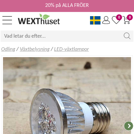
20% på ALLA FRÖER
0
0
Odling
/
Växtbelysning
/
LED-växtlampor