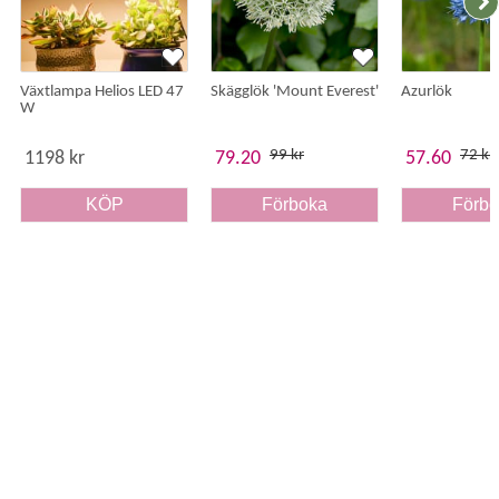
Två års garanti.
Växtlampa Helios LED 47
Skägglök 'Mount Everest'
Azurlök
W
99 kr
72 kr
1198 kr
79.20
57.60
KÖP
Förboka
Förb