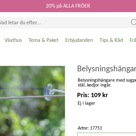
20% på ALLA FRÖER
Växthus
Tema & Paket
Erbjudanden
Tips & Råd
Fr
Belysningshänga
Belysningshängare med sugpro
stål, kedjor ingår.
Pris: 109 kr
Ej i lager
Artnr: 17751