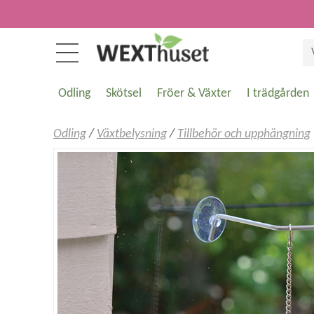
Odling
Skötsel
Fröer & Växter
I trädgården
Odling
/
Växtbelysning
/
Tillbehör och upphängning