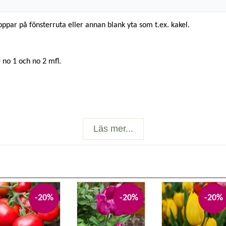
par på fönsterruta eller annan blank yta som t.ex. kakel.
no 1 och no 2 mfl.
Läs mer...
-20%
-20%
-20%