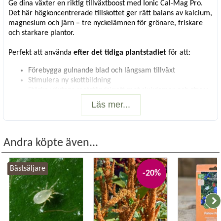
Ge dina växter en riktig tillväxtboost med Ionic Cal-Mag Pro.
Det här högkoncentrerade tillskottet ger rätt balans av kalcium,
magnesium och järn – tre nyckelämnen för grönare, friskare
och starkare plantor.
Perfekt att använda
efter det tidiga plantstadiet
för att:
Förebygga gulnande blad och långsam tillväxt
Stimulera ny skottbildning
Stärka växtens motståndskraft mot sjukdomar och stress
Läs mer...
Därför fungerar Ionic Cal-Mag Pro
Mineraler
Andra köpte även...
Kalcium & magnesium för optimal tillväxt
Kelaterat kalcium för snabbare upptag
Bästsäljare
Kelatbundet järn för att motverka brist
-20%
Aminosyror
Bioaktiva L-form aminosyror för bättre fotosyntes
Glycin & glutaminsyra för klorofyll och