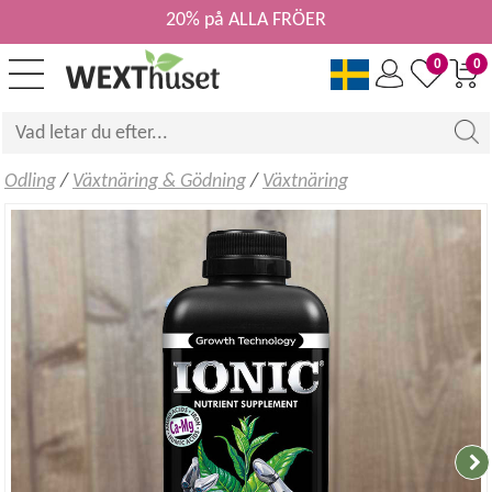
20% på ALLA FRÖER
0
0
Odling
/
Växtnäring & Gödning
/
Växtnäring