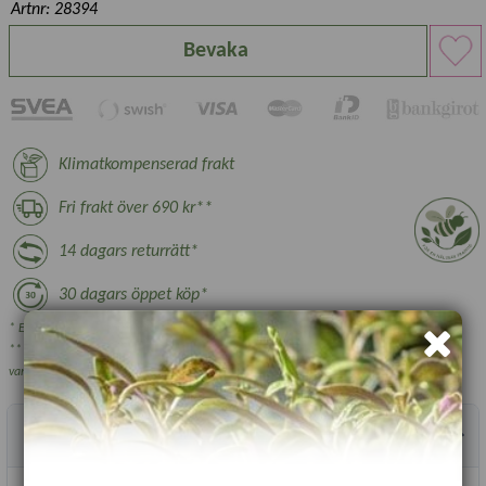
Artnr: 28394
Bevaka
Klimatkompenserad frakt
Fri frakt över 690 kr**
14 dagars returrätt*
30 dagars öppet köp*
* Ej växter, nyttodjur och beställningsvara, se villkor.
** Gäller ej växthus, plantskoleväxter och vissa övriga skrymmande
varor.
Produktbeskrivning