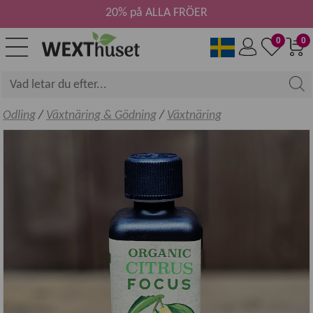
20% på ALLA FRÖER
0
0
Odling
/
Växtnäring & Gödning
/
Växtnäring