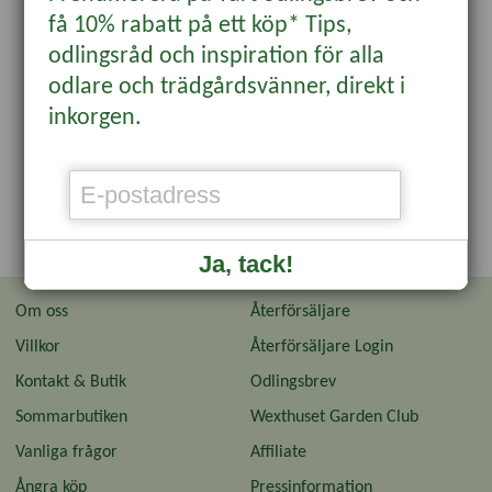
få 10% rabatt på ett köp* Tips,
odlingsråd och inspiration för alla
odlare och trädgårdsvänner, direkt i
inkorgen.
Ja, tack!
Om oss
Återförsäljare
Villkor
Återförsäljare Login
Kontakt & Butik
Odlingsbrev
Sommarbutiken
Wexthuset Garden Club
Vanliga frågor
Affiliate
Ångra köp
Pressinformation