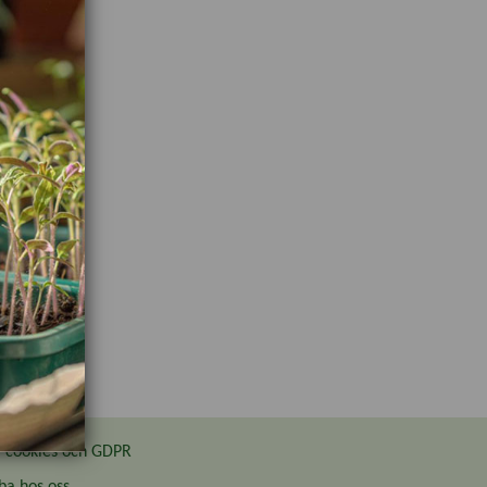
cookies och GDPR
ba hos oss