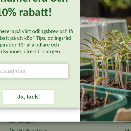
mne
Svarthallon 'Black Jewel'
10% rabatt!
299 kr
P
Läs mer
erera på vårt odlingsbrev och få
att på ett köp* Tips, odlingsråd
piration för alla odlare och
dsvänner, direkt i inkorgen.
Ja, tack!
Återförsäljare
Om 
Återförsäljare Login
Job