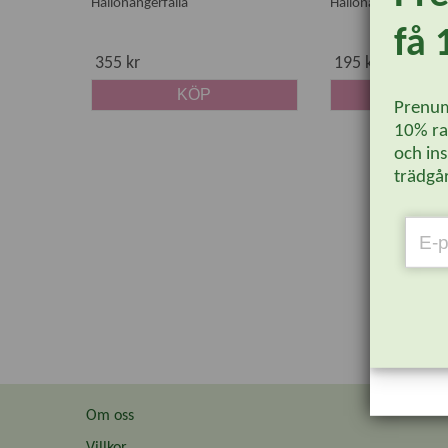
Hallonängerfälla
Hallonänger doftä
få 
355 kr
195 kr
KÖP
KÖ
Prenum
10% rab
och ins
trädgår
Om oss
Villkor