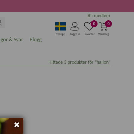
Bli medlem
0
0
Sverige
Logga in
Favoriter
Varukorg
ågor & Svar
Blogg
Hittade
3
produkter för "hallon"