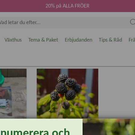
20% på ALLA FRÖER
Växthus
Tema & Paket
Erbjudanden
Tips & Råd
Fr
enumerera och