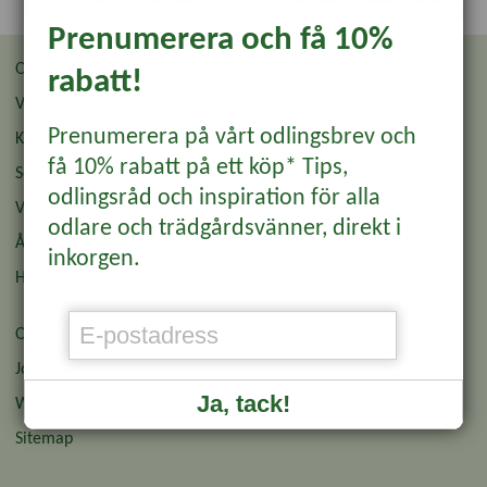
Prenumerera och få 10%
Om oss
Återförsäljare
rabatt!
Villkor
Återförsäljare Login
Prenumerera på vårt odlingsbrev och
Kontakt & Butik
Odlingsbrev
få 10% rabatt på ett köp* Tips,
Sommarbutiken
Wexthuset Garden Club
odlingsråd och inspiration för alla
Vanliga frågor
Affiliate
odlare och trädgårdsvänner, direkt i
Ångra köp
Pressinformation
inkorgen.
Hållbarhet & Miljö
Presentkort
Om cookies och GDPR
Jobba hos oss
Ja, tack!
Wexthuset Japan
Sitemap