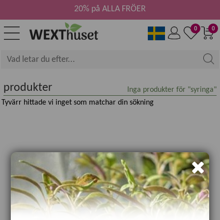
20% på ALLA FRÖER
0
0
produkter
Inga produkter för "syringa"
Tyvärr hittade vi inget som matchar din sökning​