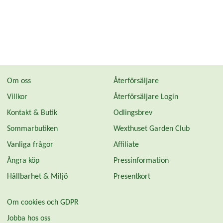
förpackning. Har man brutit förpackningen så förslut den så
gott det går och lägg den i 2 plastpåsar med så lite luft som
möjligt. Detta bara för att doftämnena är mindre flyktiga när
det är kallt och har svårt att tränga igenom plasten.
Om oss
Återförsäljare
Villkor
Återförsäljare Login
Kontakt & Butik
Odlingsbrev
Sommarbutiken
Wexthuset Garden Club
Vanliga frågor
Affiliate
Ångra köp
Pressinformation
Hållbarhet & Miljö
Presentkort
Om cookies och GDPR
Jobba hos oss