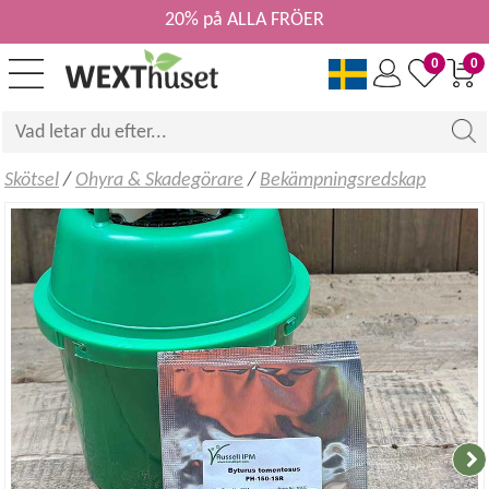
20% på ALLA FRÖER
0
0
Skötsel
/
Ohyra & Skadegörare
/
Bekämpningsredskap