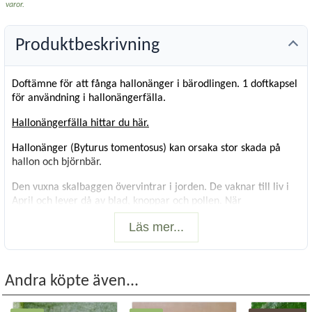
varor.
Produktbeskrivning
Doftämne för att fånga hallonänger i bärodlingen. 1 doftkapsel
för användning i hallonängerfälla.
Hallonängerfälla hittar du här.
Hallonänger (Byturus tomentosus) kan orsaka stor skada på
hallon och björnbär.
Den vuxna skalbaggen övervintrar i jorden. De vaknar till liv i
April och lever då av blad, knoppar och pollen. När
temperaturen stiger till 12-15 grader börjar de lägga ägg i
Läs mer...
blommorna. Larven kläcker och lever av de mogna bären. Den
gömmer sig inne i bäret och det är svårt att upptäcka den
förren bäret är plockat.
Andra köpte även...
Fällan har två sätt att locka till sig hallonänger.
Den har vita korsade ”vingar”, vilka ska efterlikna