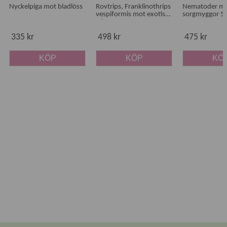
Nyckelpiga mot bladlöss
Rovtrips, Franklinothrips
Nematoder m
vespiformis mot exotiska
sorgmyggor 50
trips
335 kr
498 kr
475 kr
KÖP
KÖP
KÖ