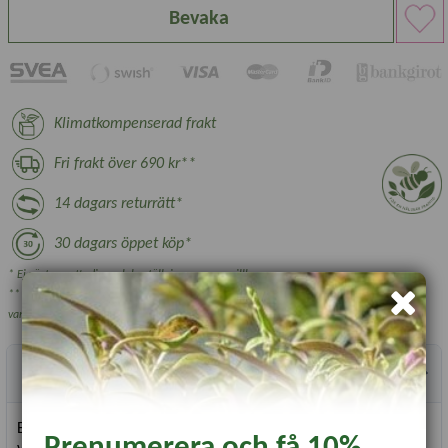
Bevaka
Klimatkompenserad frakt
Fri frakt över 690 kr**
14 dagars returrätt*
30 dagars öppet köp*
* Ej växter, nyttodjur och beställningsvara, se villkor.
** Gäller ej växthus, plantskoleväxter och vissa övriga skrymmande
varor.
Produktbeskrivning
En fälla som attraherar sniglar och hjälper till att skydda
Prenumerera och få 10%