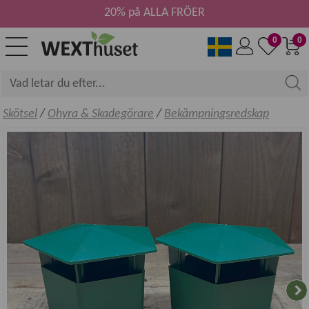
20% på ALLA FRÖER
0
0
Skötsel
/
Ohyra & Skadegörare
/
Bekämpningsredskap