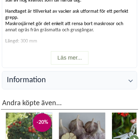
stål av hög kvalitet som tål hårda tag.
Handtaget är tillverkat av vacker ask utformat för ett perfekt
grepp.
Maskrosjärnet gör det enkelt att rensa bort maskrosor och
annat ogräs från gräsmatta och grusgångar.
Längd:
300 mm
15 års garanti.
Läs mer...
Information
Andra köpte även...
-20%