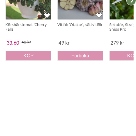
Körsbärstomat 'Cherry
Vitlök 'Otakar', sättvitlök
Sekatör, Strai
Falls'
Snips Pro
42 kr
33.60
49 kr
279 kr
KÖP
Förboka
KÖ