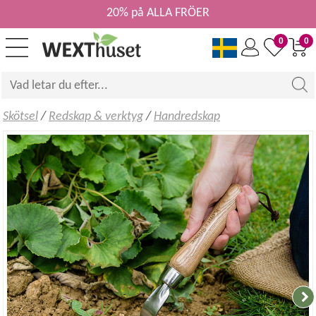
20% på ALLA FRÖER
0
0
Skötsel
/
Redskap & verktyg
/
Handredskap