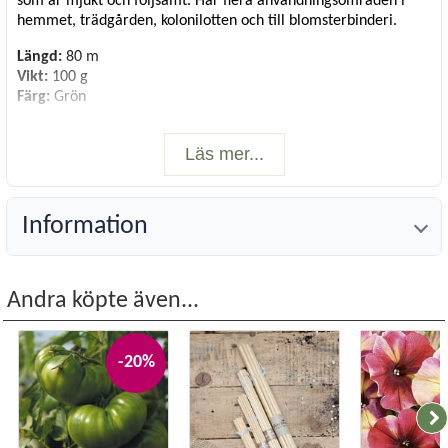
som är mjukt och följsamt. Har flera användningsområden i
hemmet, trädgården, kolonilotten och till blomsterbinderi.
Längd:
80 m
Vikt:
100 g
Färg:
Grön
Läs mer...
Information
Andra köpte även...
-20%