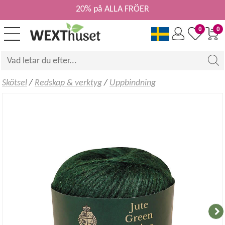
20% på ALLA FRÖER
0
0
Skötsel
/
Redskap & verktyg
/
Uppbindning