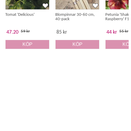
Tomat 'Delicious'
Blompinnar 30-60 cm,
Petunia 'Shak
40-pack
Raspberry' F1
59 kr
55 kr
47.20
85 kr
44 kr
KÖP
KÖP
KÖ