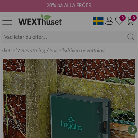
20% på ALLA FRÖER
0
0
Skötsel
/
Bevattning
/
Solcellsdriven bevattning